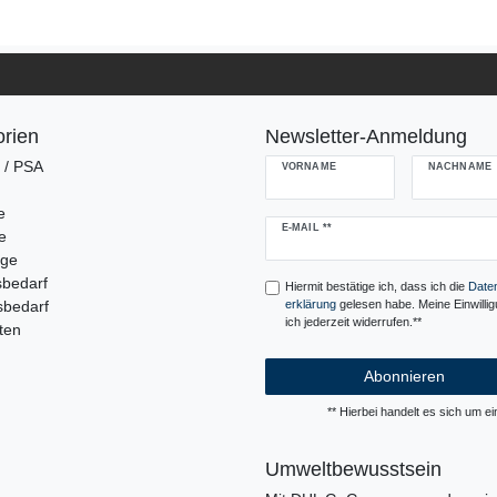
rien
Newsletter-Anmeldung
g / PSA
VORNAME
NACHNAME
e
Newsletter
E-MAIL **
e
Honig
uge
sbedarf
Hiermit bestätige ich, dass ich die
Daten
sbedarf
erklärung
gelesen habe. Meine Einwilli
ich jederzeit widerrufen.**
ten
Abonnieren
** Hierbei handelt es sich um ein
Umweltbewusstsein