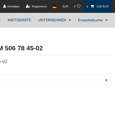
Anmelden
Registrieren
EUR
0
0
0,00 EUR
R
MIETGERÄTE
UNTERNEHMEN
Ersatzteilsuche
506 78 45-02
5-02