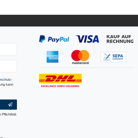
­schutz­
gung kann
 Pflichtfeld.