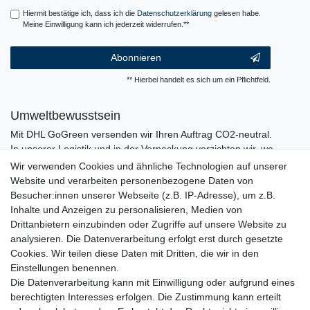
Hiermit bestätige ich, dass ich die
Daten­schutz­erklärung
gelesen habe.
Meine Einwilligung kann ich jederzeit widerrufen.**
Abonnieren
** Hierbei handelt es sich um ein Pflichtfeld.
Umweltbewusstsein
Mit DHL GoGreen versenden wir Ihren Auftrag CO2-neutral.
In unserer Logistik und in der Verpackung verzichten wir, wo
immer es möglich ist, auf den Einsatz von Kunststoffen und
Wir verwenden Cookies und ähnliche Technologien auf unserer
Plastik.
Website und verarbeiten personenbezogene Daten von
Besucher:innen unserer Webseite (z.B. IP-Adresse), um z.B.
Inhalte und Anzeigen zu personalisieren, Medien von
Drittanbietern einzubinden oder Zugriffe auf unsere Website zu
analysieren. Die Datenverarbeitung erfolgt erst durch gesetzte
Cookies. Wir teilen diese Daten mit Dritten, die wir in den
Einstellungen benennen.
Die Datenverarbeitung kann mit Einwilligung oder aufgrund eines
berechtigten Interesses erfolgen. Die Zustimmung kann erteilt