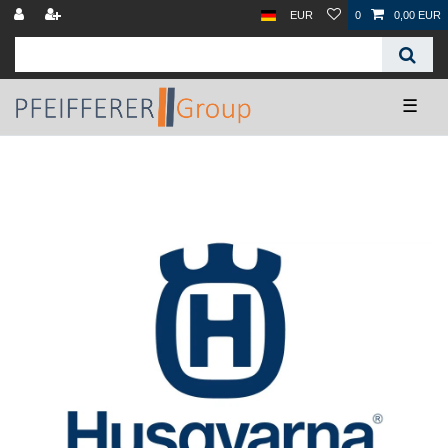
EUR
0
0,00 EUR
☰