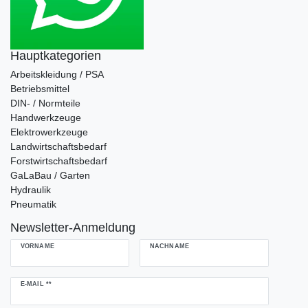
Hauptkategorien
Arbeitskleidung / PSA
Betriebsmittel
DIN- / Normteile
Handwerkzeuge
Elektrowerkzeuge
Landwirtschaftsbedarf
Forstwirtschaftsbedarf
GaLaBau / Garten
Hydraulik
Pneumatik
Newsletter-Anmeldung
VORNAME
NACHNAME
Newsletter
E-MAIL **
Honig