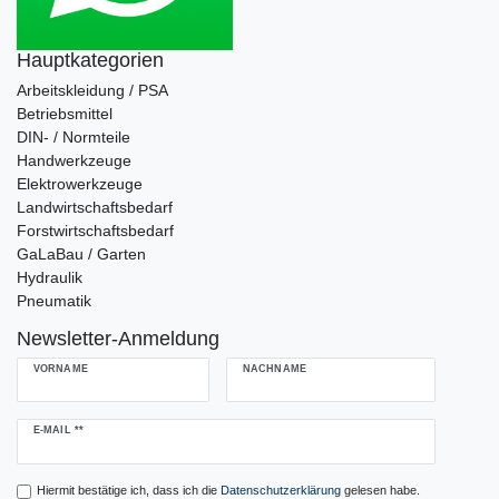
Hauptkategorien
Arbeitskleidung / PSA
Betriebsmittel
DIN- / Normteile
Handwerkzeuge
Elektrowerkzeuge
Landwirtschaftsbedarf
Forstwirtschaftsbedarf
GaLaBau / Garten
Hydraulik
Pneumatik
Newsletter-Anmeldung
VORNAME
NACHNAME
Newsletter
E-MAIL **
Honig
Hiermit bestätige ich, dass ich die
Daten­schutz­erklärung
gelesen habe.