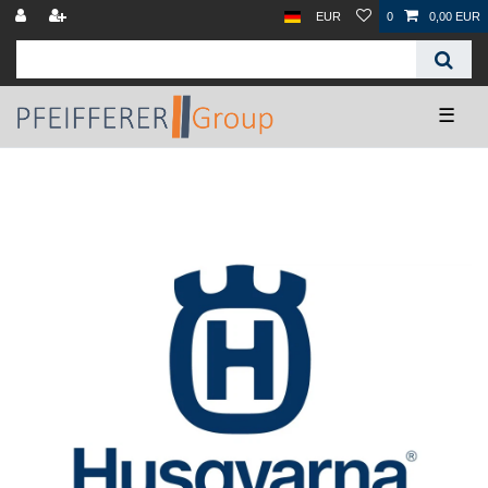
EUR
0
0,00 EUR
☰