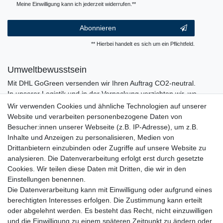
Meine Einwilligung kann ich jederzeit widerrufen.**
Abonnieren
** Hierbei handelt es sich um ein Pflichtfeld.
Umweltbewusstsein
Mit DHL GoGreen versenden wir Ihren Auftrag CO2-neutral.
In unserer Logistik und in der Verpackung verzichten wir, wo
immer es möglich ist, auf den Einsatz von Kunststoffen und
Wir verwenden Cookies und ähnliche Technologien auf unserer
Plastik.
Website und verarbeiten personenbezogene Daten von
Besucher:innen unserer Webseite (z.B. IP-Adresse), um z.B.
Inhalte und Anzeigen zu personalisieren, Medien von
Drittanbietern einzubinden oder Zugriffe auf unsere Website zu
analysieren. Die Datenverarbeitung erfolgt erst durch gesetzte
Cookies. Wir teilen diese Daten mit Dritten, die wir in den
Einstellungen benennen.
Die Datenverarbeitung kann mit Einwilligung oder aufgrund eines
berechtigten Interesses erfolgen. Die Zustimmung kann erteilt
oder abgelehnt werden. Es besteht das Recht, nicht einzuwilligen
und die Einwilligung zu einem späteren Zeitpunkt zu ändern oder