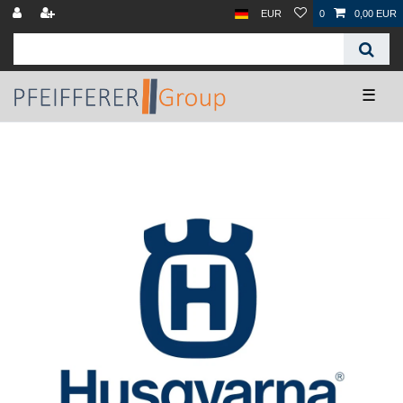
EUR
0
0,00 EUR
☰