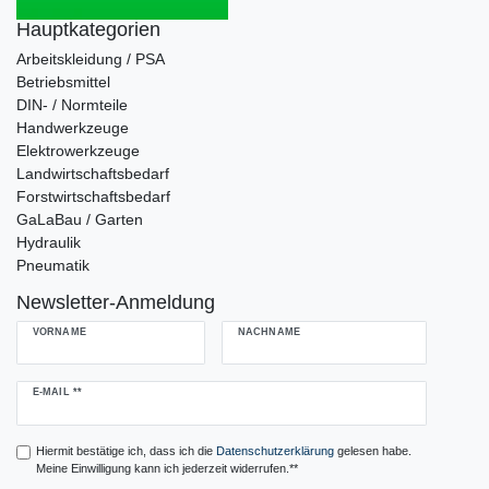
Hauptkategorien
Arbeitskleidung / PSA
Betriebsmittel
DIN- / Normteile
Handwerkzeuge
Elektrowerkzeuge
Landwirtschaftsbedarf
Forstwirtschaftsbedarf
GaLaBau / Garten
Hydraulik
Pneumatik
Newsletter-Anmeldung
VORNAME
NACHNAME
Newsletter
E-MAIL **
Honig
Hiermit bestätige ich, dass ich die
Daten­schutz­erklärung
gelesen habe.
Meine Einwilligung kann ich jederzeit widerrufen.**