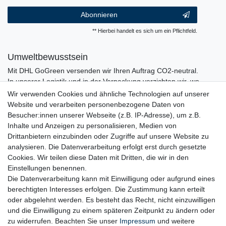
Abonnieren
** Hierbei handelt es sich um ein Pflichtfeld.
Umweltbewusstsein
Mit DHL GoGreen versenden wir Ihren Auftrag CO2-neutral.
In unserer Logistik und in der Verpackung verzichten wir, wo
immer es möglich ist, auf den Einsatz von Kunststoffen und
Wir verwenden Cookies und ähnliche Technologien auf unserer
Plastik.
Website und verarbeiten personenbezogene Daten von
Besucher:innen unserer Webseite (z.B. IP-Adresse), um z.B.
Inhalte und Anzeigen zu personalisieren, Medien von
Drittanbietern einzubinden oder Zugriffe auf unsere Website zu
analysieren. Die Datenverarbeitung erfolgt erst durch gesetzte
Cookies. Wir teilen diese Daten mit Dritten, die wir in den
Einstellungen benennen.
Die Datenverarbeitung kann mit Einwilligung oder aufgrund eines
berechtigten Interesses erfolgen. Die Zustimmung kann erteilt
oder abgelehnt werden. Es besteht das Recht, nicht einzuwilligen
und die Einwilligung zu einem späteren Zeitpunkt zu ändern oder
zu widerrufen. Beachten Sie unser
Impressum
und weitere