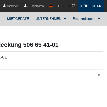
Anmelden
Registrieren
EUR
0
0
0,00 EUR
R
MIETGERÄTE
UNTERNEHMEN
Ersatzteilsuche
ckung 506 65 41-01
1-01