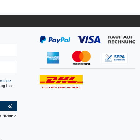
­schutz­
gung kann
 Pflichtfeld.