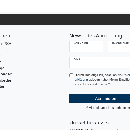
rien
Newsletter-Anmeldung
g / PSA
VORNAME
NACHNAME
e
Newsletter
E-MAIL **
e
Honig
uge
sbedarf
Hiermit bestätige ich, dass ich die
Daten
sbedarf
erklärung
gelesen habe. Meine Einwilli
ich jederzeit widerrufen.**
ten
Abonnieren
** Hierbei handelt es sich um ein
Umweltbewusstsein