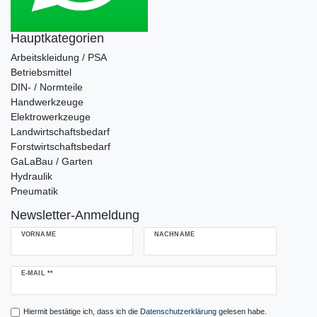
Hauptkategorien
Arbeitskleidung / PSA
Betriebsmittel
DIN- / Normteile
Handwerkzeuge
Elektrowerkzeuge
Landwirtschaftsbedarf
Forstwirtschaftsbedarf
GaLaBau / Garten
Hydraulik
Pneumatik
Newsletter-Anmeldung
VORNAME
NACHNAME
Newsletter
E-MAIL **
Honig
Hiermit bestätige ich, dass ich die
Daten­schutz­erklärung
gelesen habe.