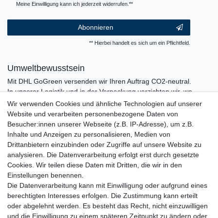
Meine Einwilligung kann ich jederzeit widerrufen.**
Abonnieren
** Hierbei handelt es sich um ein Pflichtfeld.
Umweltbewusstsein
Mit DHL GoGreen versenden wir Ihren Auftrag CO2-neutral.
In unserer Logistik und in der Verpackung verzichten wir, wo
immer es möglich ist, auf den Einsatz von Kunststoffen und
Wir verwenden Cookies und ähnliche Technologien auf unserer
Plastik.
Website und verarbeiten personenbezogene Daten von
Besucher:innen unserer Webseite (z.B. IP-Adresse), um z.B.
Inhalte und Anzeigen zu personalisieren, Medien von
Drittanbietern einzubinden oder Zugriffe auf unsere Website zu
analysieren. Die Datenverarbeitung erfolgt erst durch gesetzte
Cookies. Wir teilen diese Daten mit Dritten, die wir in den
Einstellungen benennen.
Die Datenverarbeitung kann mit Einwilligung oder aufgrund eines
berechtigten Interesses erfolgen. Die Zustimmung kann erteilt
oder abgelehnt werden. Es besteht das Recht, nicht einzuwilligen
und die Einwilligung zu einem späteren Zeitpunkt zu ändern oder