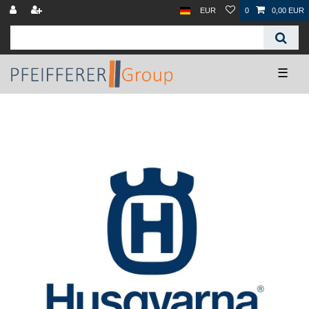
EUR
0
0,00 EUR
☰