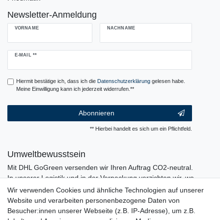
Newsletter-Anmeldung
VORNAME
NACHNAME
Newsletter
E-MAIL **
Honig
Hiermit bestätige ich, dass ich die
Daten­schutz­erklärung
gelesen habe.
Meine Einwilligung kann ich jederzeit widerrufen.**
Abonnieren
** Hierbei handelt es sich um ein Pflichtfeld.
Umweltbewusstsein
Mit DHL GoGreen versenden wir Ihren Auftrag CO2-neutral.
In unserer Logistik und in der Verpackung verzichten wir, wo
immer es möglich ist, auf den Einsatz von Kunststoffen und
Wir verwenden Cookies und ähnliche Technologien auf unserer
Plastik.
Website und verarbeiten personenbezogene Daten von
Besucher:innen unserer Webseite (z.B. IP-Adresse), um z.B.