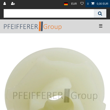
EUR
0
0,00 EUR
☰