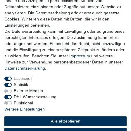
Inhalte und Anzeigen zu personalisieren, Medien von
Drittanbietern einzubinden oder Zugriffe auf unsere Website zu
analysieren. Die Datenverarbeitung erfolgt erst durch gesetzte
Cookies. Wir teilen diese Daten mit Dritten, die wir in den
Einstellungen benennen.
Die Datenverarbeitung kann mit Einwilligung oder aufgrund eines
berechtigten Interesses erfolgen. Die Zustimmung kann erteilt
oder abgelehnt werden. Es besteht das Recht, nicht einzuwilligen
und die Einwilligung zu einem späteren Zeitpunkt zu ändern oder
zu widerrufen. Beachten Sie unser
Impressum
und weitere
Hinweise zur Verwendung personenbezogener Daten in unserer
Daten­schutz­erklärung
.
Essenziell
Statistik
Externe Medien
DHL Wunschzustellung
Funktional
Weitere Einstellungen
Widerrufs­recht
Widerrufs­formular
Impressum
Alle akzeptieren
Daten­schutz­erklärung
AGB
Barrierefreiheitserklärung