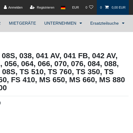
Anmelden
Registrieren
EUR
0
0
0,00 EUR
R
MIETGERÄTE
UNTERNEHMEN
Ersatzteilsuche
l 08S, 038, 041 AV, 041 FB, 042 AV,
, 056, 064, 066, 070, 076, 084, 088,
 08S, TS 510, TS 760, TS 350, TS
760, FS 410, MS 650, MS 660, MS 880
00
9