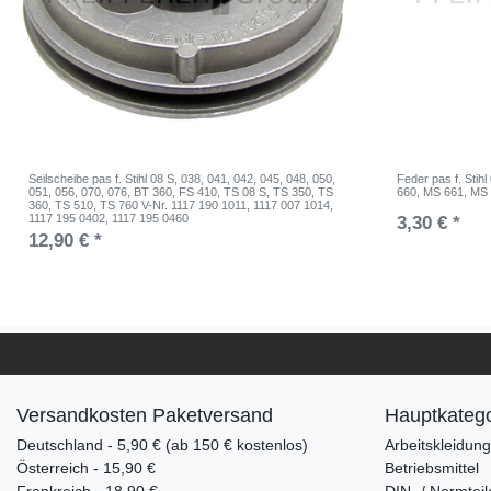
Seilscheibe pas f. Stihl 08 S, 038, 041, 042, 045, 048, 050,
Feder pas f. Stih
051, 056, 070, 076, BT 360, FS 410, TS 08 S, TS 350, TS
660, MS 661, MS 
360, TS 510, TS 760 V-Nr. 1117 190 1011, 1117 007 1014,
1117 195 0402, 1117 195 0460
3,30 € *
12,90 € *
Versandkosten Paketversand
Hauptkatego
Deutschland - 5,90 € (ab 150 € kostenlos)
Arbeitskleidun
Österreich - 15,90 €
Betriebsmittel