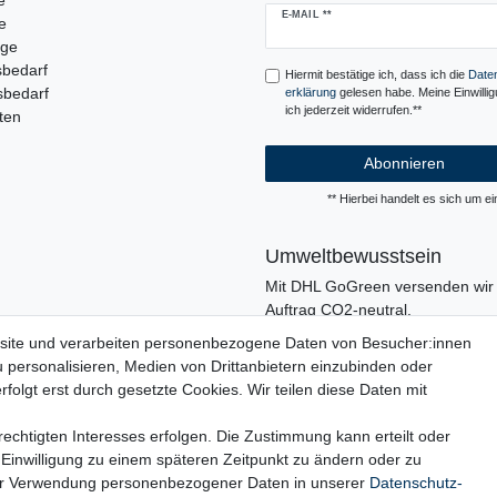
e
Newsletter
E-MAIL **
e
Honig
uge
sbedarf
Hiermit bestätige ich, dass ich die
Daten
sbedarf
erklärung
gelesen habe. Meine Einwilli
ich jederzeit widerrufen.**
ten
Abonnieren
** Hierbei handelt es sich um ein
Umweltbewusstsein
Mit DHL GoGreen versenden wir 
Auftrag CO2-neutral.
In unserer Logistik und in der V
site und verarbeiten personenbezogene Daten von Besucher:innen
verzichten wir, wo immer es mögli
u personalisieren, Medien von Drittanbietern einzubinden oder
den Einsatz von Kunststoffen und
folgt erst durch gesetzte Cookies. Wir teilen diese Daten mit
echtigten Interesses erfolgen. Die Zustimmung kann erteilt oder
 Einwilligung zu einem späteren Zeitpunkt zu ändern oder zu
ur Verwendung personenbezogener Daten in unserer
Daten­schutz­