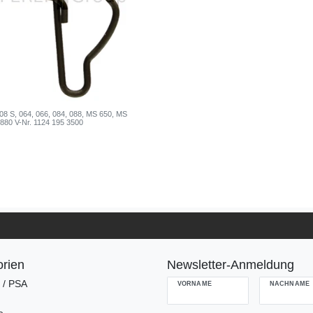
l 08 S, 064, 066, 084, 088, MS 650, MS
880 V-Nr. 1124 195 3500
rien
Newsletter-Anmeldung
g / PSA
VORNAME
NACHNAME