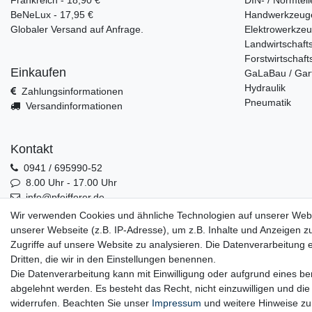
Frankreich - 18,90 €
DIN- / Normteil
BeNeLux - 17,95 €
Handwerkzeug
Globaler Versand auf Anfrage.
Elektrowerkze
Landwirtschaft
Forstwirtschaft
Einkaufen
GaLaBau / Gar
Hydraulik
Zahlungsinformationen
Pneumatik
Versandinformationen
Kontakt
0941 / 695990-52
8.00 Uhr - 17.00 Uhr
info@pfeifferer.de
Kontakt
Wir verwenden Cookies und ähnliche Technologien auf unserer Web
unserer Webseite (z.B. IP-Adresse), um z.B. Inhalte und Anzeigen z
Zugriffe auf unsere Website zu analysieren. Die Datenverarbeitung er
Dritten, die wir in den Einstellungen benennen.
0941 / 695990-52
Die Datenverarbeitung kann mit Einwilligung oder aufgrund eines ber
abgelehnt werden. Es besteht das Recht, nicht einzuwilligen und die
widerrufen. Beachten Sie unser
Impressum
und weitere Hinweise z