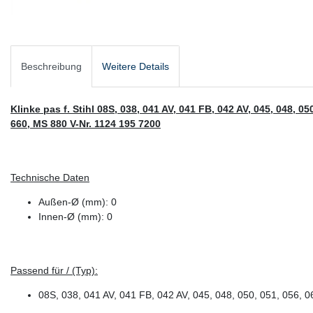
Beschreibung
Weitere Details
Klinke pas f. Stihl 08S, 038, 041 AV, 041 FB, 042 AV, 045, 048, 0
660, MS 880 V-Nr. 1124 195 7200
Technische Daten
Außen-Ø (mm): 0
Innen-Ø (mm): 0
Passend für / (Typ):
08S, 038, 041 AV, 041 FB, 042 AV, 045, 048, 050, 051, 056,