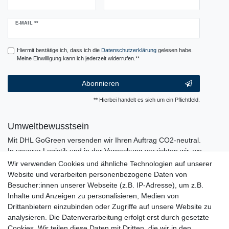
Newsletter
E-MAIL **
Honig
Hiermit bestätige ich, dass ich die
Daten­schutz­erklärung
gelesen habe.
Meine Einwilligung kann ich jederzeit widerrufen.**
Abonnieren
** Hierbei handelt es sich um ein Pflichtfeld.
Umweltbewusstsein
Mit DHL GoGreen versenden wir Ihren Auftrag CO2-neutral.
In unserer Logistik und in der Verpackung verzichten wir, wo
immer es möglich ist, auf den Einsatz von Kunststoffen und
Wir verwenden Cookies und ähnliche Technologien auf unserer
Plastik.
Website und verarbeiten personenbezogene Daten von
Besucher:innen unserer Webseite (z.B. IP-Adresse), um z.B.
Inhalte und Anzeigen zu personalisieren, Medien von
Drittanbietern einzubinden oder Zugriffe auf unsere Website zu
analysieren. Die Datenverarbeitung erfolgt erst durch gesetzte
Cookies. Wir teilen diese Daten mit Dritten, die wir in den