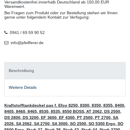
Versandkostenfrei innerhalb Deutschland ab 150,00 EUR
Warenwert.
Bei Fragen zum Produkt oder zur Bestellung stehen wir Ihnen
gerne unter folgendem Kontakt zur Verfügung:
0941 / 69 59 90 52
info@pfeifferer.de
Beschreibung
Weitere Details
Kraftstofftankdeckel pas f. Efco 8250, 8300, 8350, 8355, 8400,
8405, 8460, 8465, 8530, 8535, 8550 BOSS, AT 2062, DS 2500,
DS 2800, DS 3200, EF 3600, EF 4300, PT 2500, PT 2700, SA
2026, SA 2062, SA 2700, SA 3000, SO 2500, SO 5300 Ergo, SO
5500 Ergo, Stark 37, Stark 38, Stark 42, Stark 44, Stark 3700,