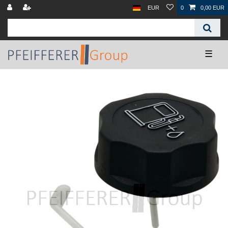
EUR
0
0,00 EUR
☰