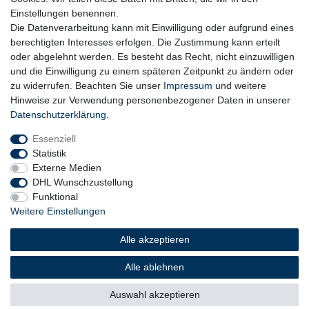
Einstellungen benennen.
Die Datenverarbeitung kann mit Einwilligung oder aufgrund eines
berechtigten Interesses erfolgen. Die Zustimmung kann erteilt
oder abgelehnt werden. Es besteht das Recht, nicht einzuwilligen
und die Einwilligung zu einem späteren Zeitpunkt zu ändern oder
zu widerrufen. Beachten Sie unser
Impressum
und weitere
Hinweise zur Verwendung personenbezogener Daten in unserer
Daten­schutz­erklärung
.
Essenziell
Statistik
Externe Medien
DHL Wunschzustellung
Funktional
Weitere Einstellungen
Widerrufs­recht
Widerrufs­formular
Impressum
Alle akzeptieren
Daten­schutz­erklärung
AGB
Barrierefreiheitserklärung
Alle ablehnen
Auswahl akzeptieren