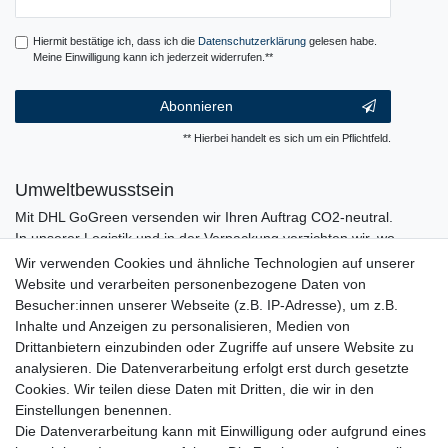
Honig
Hiermit bestätige ich, dass ich die
Daten­schutz­erklärung
gelesen habe.
Meine Einwilligung kann ich jederzeit widerrufen.**
Abonnieren
** Hierbei handelt es sich um ein Pflichtfeld.
Umweltbewusstsein
Mit DHL GoGreen versenden wir Ihren Auftrag CO2-neutral.
In unserer Logistik und in der Verpackung verzichten wir, wo
immer es möglich ist, auf den Einsatz von Kunststoffen und
Wir verwenden Cookies und ähnliche Technologien auf unserer
Plastik.
Website und verarbeiten personenbezogene Daten von
Besucher:innen unserer Webseite (z.B. IP-Adresse), um z.B.
Inhalte und Anzeigen zu personalisieren, Medien von
Drittanbietern einzubinden oder Zugriffe auf unsere Website zu
analysieren. Die Datenverarbeitung erfolgt erst durch gesetzte
Cookies. Wir teilen diese Daten mit Dritten, die wir in den
Einstellungen benennen.
Die Datenverarbeitung kann mit Einwilligung oder aufgrund eines