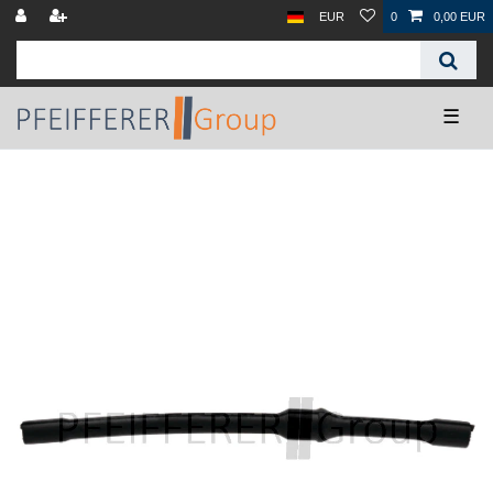
EUR
0
0,00 EUR
☰