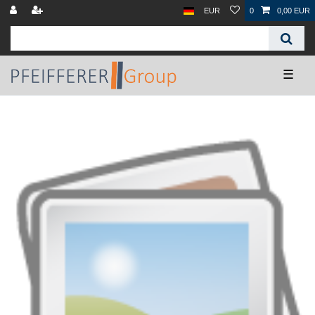
EUR
0
0,00 EUR
☰