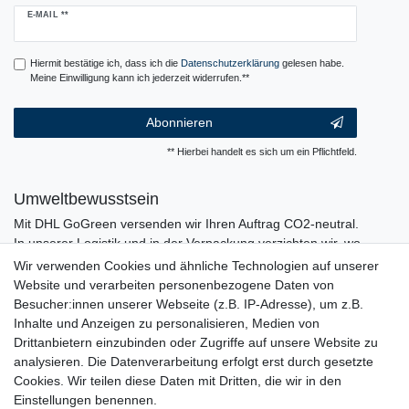
Newsletter
E-MAIL **
Honig
Hiermit bestätige ich, dass ich die
Daten­schutz­erklärung
gelesen habe.
Meine Einwilligung kann ich jederzeit widerrufen.**
Abonnieren
** Hierbei handelt es sich um ein Pflichtfeld.
Umweltbewusstsein
Mit DHL GoGreen versenden wir Ihren Auftrag CO2-neutral.
In unserer Logistik und in der Verpackung verzichten wir, wo
immer es möglich ist, auf den Einsatz von Kunststoffen und
Wir verwenden Cookies und ähnliche Technologien auf unserer
Plastik.
Website und verarbeiten personenbezogene Daten von
Besucher:innen unserer Webseite (z.B. IP-Adresse), um z.B.
Inhalte und Anzeigen zu personalisieren, Medien von
Drittanbietern einzubinden oder Zugriffe auf unsere Website zu
analysieren. Die Datenverarbeitung erfolgt erst durch gesetzte
Cookies. Wir teilen diese Daten mit Dritten, die wir in den
Einstellungen benennen.