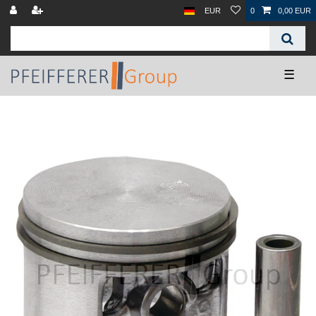
EUR
0
0,00 EUR
☰