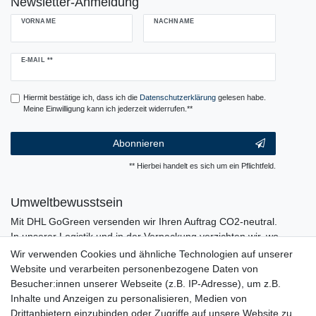
Newsletter-Anmeldung
VORNAME
NACHNAME
Newsletter
E-MAIL **
Honig
Hiermit bestätige ich, dass ich die
Daten­schutz­erklärung
gelesen habe.
Meine Einwilligung kann ich jederzeit widerrufen.**
Abonnieren
** Hierbei handelt es sich um ein Pflichtfeld.
Umweltbewusstsein
Mit DHL GoGreen versenden wir Ihren Auftrag CO2-neutral.
In unserer Logistik und in der Verpackung verzichten wir, wo
immer es möglich ist, auf den Einsatz von Kunststoffen und
Wir verwenden Cookies und ähnliche Technologien auf unserer
Plastik.
Website und verarbeiten personenbezogene Daten von
Besucher:innen unserer Webseite (z.B. IP-Adresse), um z.B.
Inhalte und Anzeigen zu personalisieren, Medien von
Drittanbietern einzubinden oder Zugriffe auf unsere Website zu