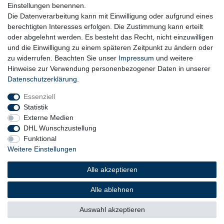
Einstellungen benennen.
Die Datenverarbeitung kann mit Einwilligung oder aufgrund eines
berechtigten Interesses erfolgen. Die Zustimmung kann erteilt
oder abgelehnt werden. Es besteht das Recht, nicht einzuwilligen
und die Einwilligung zu einem späteren Zeitpunkt zu ändern oder
zu widerrufen. Beachten Sie unser
Impressum
und weitere
Hinweise zur Verwendung personenbezogener Daten in unserer
Daten­schutz­erklärung
.
Essenziell
Statistik
Externe Medien
DHL Wunschzustellung
Funktional
Weitere Einstellungen
Widerrufs­recht
Widerrufs­formular
Impressum
Alle akzeptieren
Daten­schutz­erklärung
AGB
Barrierefreiheitserklärung
Alle ablehnen
Auswahl akzeptieren