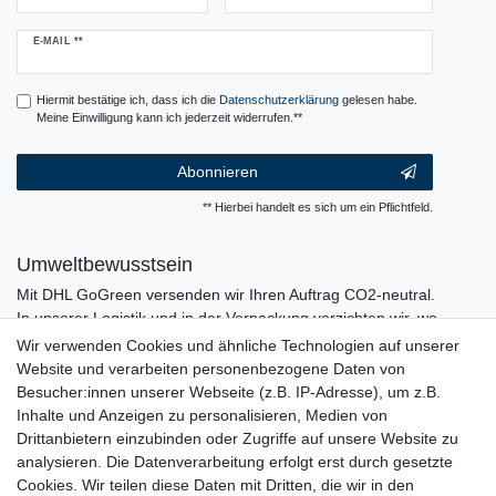
Newsletter
E-MAIL **
Honig
Hiermit bestätige ich, dass ich die
Daten­schutz­erklärung
gelesen habe.
Meine Einwilligung kann ich jederzeit widerrufen.**
Abonnieren
** Hierbei handelt es sich um ein Pflichtfeld.
Umweltbewusstsein
Mit DHL GoGreen versenden wir Ihren Auftrag CO2-neutral.
In unserer Logistik und in der Verpackung verzichten wir, wo
immer es möglich ist, auf den Einsatz von Kunststoffen und
Wir verwenden Cookies und ähnliche Technologien auf unserer
Plastik.
Website und verarbeiten personenbezogene Daten von
Besucher:innen unserer Webseite (z.B. IP-Adresse), um z.B.
Inhalte und Anzeigen zu personalisieren, Medien von
Drittanbietern einzubinden oder Zugriffe auf unsere Website zu
analysieren. Die Datenverarbeitung erfolgt erst durch gesetzte
Cookies. Wir teilen diese Daten mit Dritten, die wir in den