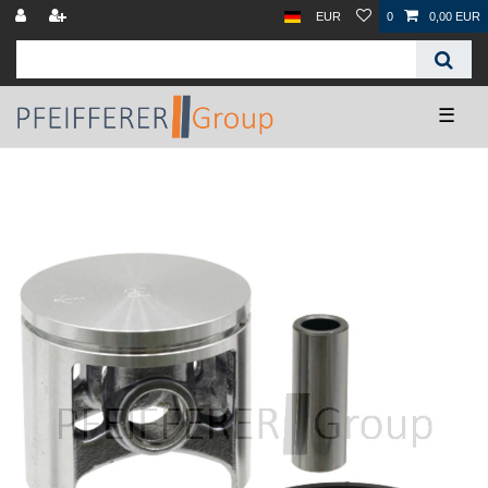
EUR
0
0,00 EUR
☰