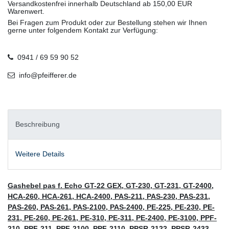
Versandkostenfrei innerhalb Deutschland ab 150,00 EUR
Warenwert.
Bei Fragen zum Produkt oder zur Bestellung stehen wir Ihnen
gerne unter folgendem Kontakt zur Verfügung:
0941 / 69 59 90 52
info@pfeifferer.de
Beschreibung
Weitere Details
Gashebel pas f. Echo GT-22 GEX, GT-230, GT-231, GT-2400,
HCA-260, HCA-261, HCA-2400, PAS-211, PAS-230, PAS-231,
PAS-260, PAS-261, PAS-2100, PAS-2400, PE-225, PE-230, PE-
231, PE-260, PE-261, PE-310, PE-311, PE-2400, PE-3100, PPF-
210, PPF-211, PPF-2100, PPF-2110, PPSR-2122, PPSR-2433,