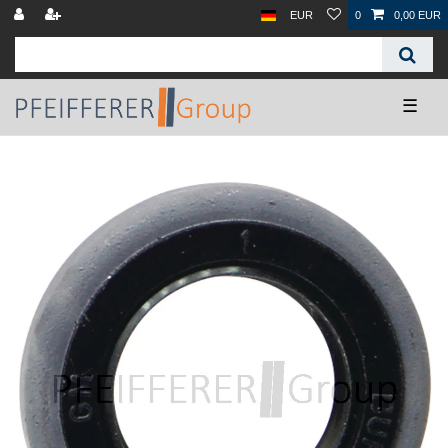
EUR
0
0,00 EUR
☰