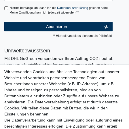
Hiermit bestätige ich, dass ich die
Daten­schutz­erklärung
gelesen habe.
Meine Einwilligung kann ich jederzeit widerrufen.**
Abonnieren
** Hierbei handelt es sich um ein Pflichtfeld.
Umweltbewusstsein
Mit DHL GoGreen versenden wir Ihren Auftrag CO2-neutral.
In unserer Logistik und in der Verpackung verzichten wir, wo
immer es möglich ist, auf den Einsatz von Kunststoffen und
Wir verwenden Cookies und ähnliche Technologien auf unserer
Plastik.
Website und verarbeiten personenbezogene Daten von
Besucher:innen unserer Webseite (z.B. IP-Adresse), um z.B.
Inhalte und Anzeigen zu personalisieren, Medien von
Drittanbietern einzubinden oder Zugriffe auf unsere Website zu
analysieren. Die Datenverarbeitung erfolgt erst durch gesetzte
Cookies. Wir teilen diese Daten mit Dritten, die wir in den
Einstellungen benennen.
Die Datenverarbeitung kann mit Einwilligung oder aufgrund eines
berechtigten Interesses erfolgen. Die Zustimmung kann erteilt