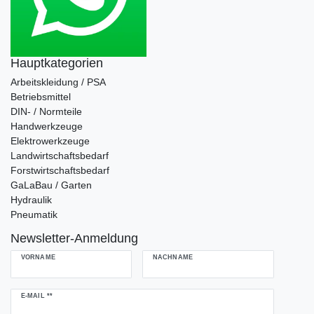
Hauptkategorien
Arbeitskleidung / PSA
Betriebsmittel
DIN- / Normteile
Handwerkzeuge
Elektrowerkzeuge
Landwirtschaftsbedarf
Forstwirtschaftsbedarf
GaLaBau / Garten
Hydraulik
Pneumatik
Newsletter-Anmeldung
VORNAME
NACHNAME
Newsletter
E-MAIL **
Honig