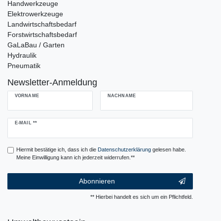
Handwerkzeuge
Elektrowerkzeuge
Landwirtschaftsbedarf
Forstwirtschaftsbedarf
GaLaBau / Garten
Hydraulik
Pneumatik
Newsletter-Anmeldung
VORNAME
NACHNAME
Newsletter
E-MAIL **
Honig
Hiermit bestätige ich, dass ich die
Daten­schutz­erklärung
gelesen habe.
Meine Einwilligung kann ich jederzeit widerrufen.**
Abonnieren
** Hierbei handelt es sich um ein Pflichtfeld.