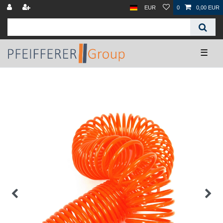
EUR
0
0,00 EUR
☰