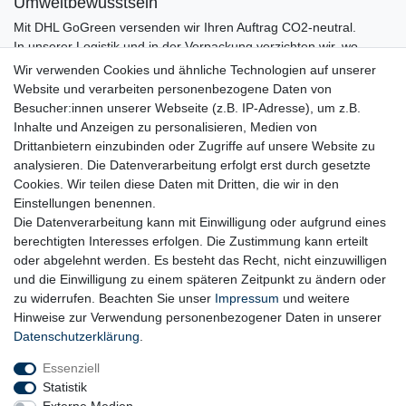
Umweltbewusstsein
Mit DHL GoGreen versenden wir Ihren Auftrag CO2-neutral.
In unserer Logistik und in der Verpackung verzichten wir, wo
immer es möglich ist, auf den Einsatz von Kunststoffen und
Wir verwenden Cookies und ähnliche Technologien auf unserer
Plastik.
Website und verarbeiten personenbezogene Daten von
Besucher:innen unserer Webseite (z.B. IP-Adresse), um z.B.
Inhalte und Anzeigen zu personalisieren, Medien von
Drittanbietern einzubinden oder Zugriffe auf unsere Website zu
analysieren. Die Datenverarbeitung erfolgt erst durch gesetzte
Cookies. Wir teilen diese Daten mit Dritten, die wir in den
Einstellungen benennen.
Die Datenverarbeitung kann mit Einwilligung oder aufgrund eines
berechtigten Interesses erfolgen. Die Zustimmung kann erteilt
oder abgelehnt werden. Es besteht das Recht, nicht einzuwilligen
und die Einwilligung zu einem späteren Zeitpunkt zu ändern oder
zu widerrufen. Beachten Sie unser
Impressum
und weitere
Hinweise zur Verwendung personenbezogener Daten in unserer
Daten­schutz­erklärung
.
Essenziell
Statistik