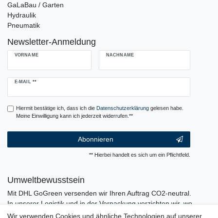
GaLaBau / Garten
Hydraulik
Pneumatik
Newsletter-Anmeldung
VORNAME
NACHNAME
Newsletter
E-MAIL **
Honig
Hiermit bestätige ich, dass ich die
Daten­schutz­erklärung
gelesen habe.
Meine Einwilligung kann ich jederzeit widerrufen.**
Abonnieren
** Hierbei handelt es sich um ein Pflichtfeld.
Umweltbewusstsein
Mit DHL GoGreen versenden wir Ihren Auftrag CO2-neutral.
In unserer Logistik und in der Verpackung verzichten wir, wo
immer es möglich ist, auf den Einsatz von Kunststoffen und
Wir verwenden Cookies und ähnliche Technologien auf unserer