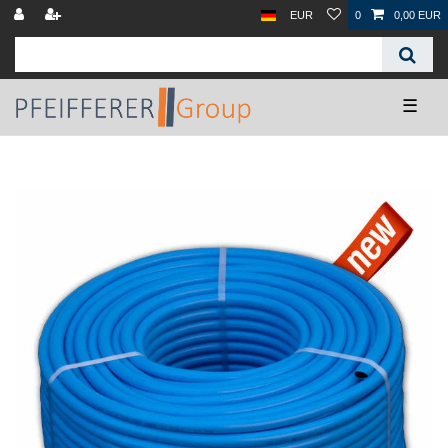
EUR
0
0,00 EUR
☰