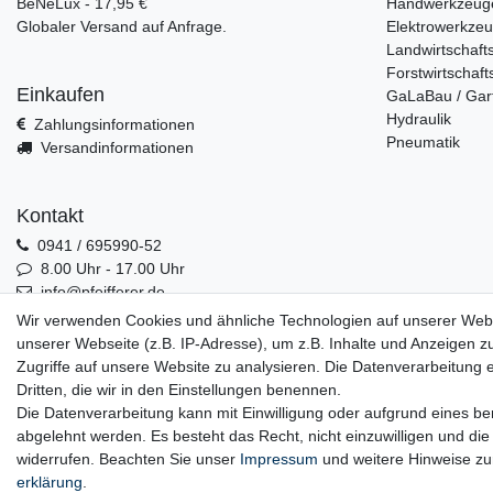
BeNeLux - 17,95 €
Handwerkzeug
Globaler Versand auf Anfrage.
Elektrowerkze
Landwirtschaft
Forstwirtschaft
Einkaufen
GaLaBau / Gar
Hydraulik
Zahlungsinformationen
Pneumatik
Versandinformationen
Kontakt
0941 / 695990-52
8.00 Uhr - 17.00 Uhr
info@pfeifferer.de
Kontakt
Wir verwenden Cookies und ähnliche Technologien auf unserer Web
unserer Webseite (z.B. IP-Adresse), um z.B. Inhalte und Anzeigen z
Zugriffe auf unsere Website zu analysieren. Die Datenverarbeitung er
Dritten, die wir in den Einstellungen benennen.
0941 / 695990-52
Die Datenverarbeitung kann mit Einwilligung oder aufgrund eines ber
abgelehnt werden. Es besteht das Recht, nicht einzuwilligen und die
widerrufen. Beachten Sie unser
Impressum
und weitere Hinweise z
erklärung
.