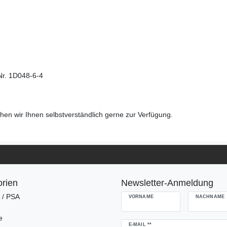
Nr. 1D048-6-4
en wir Ihnen selbstverständlich gerne zur Verfügung.
rien
Newsletter-Anmeldung
g / PSA
VORNAME
NACHNAME
e
Newsletter
E-MAIL **