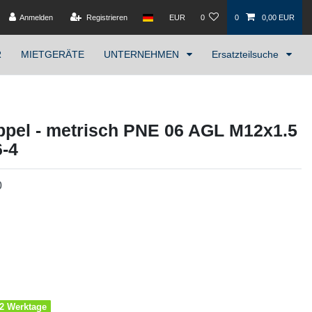
Anmelden
Registrieren
EUR
0
0
0,00 EUR
R
MIETGERÄTE
UNTERNEHMEN
Ersatzteilsuche
pel - metrisch PNE 06 AGL M12x1.5
6-4
0
1-2 Werktage