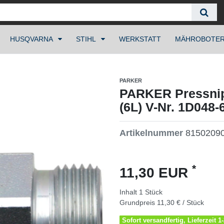
HUSQVARNA
STIHL
WERKSTATT
MÄHROBOTE
PARKER
PARKER Pressnip
(6L) V-Nr. 1D048-
Artikelnummer
8150209
*
11,30 EUR
Inhalt
1
Stück
Grundpreis
11,30 € / Stück
Sofort versandfertig, Lieferzeit 