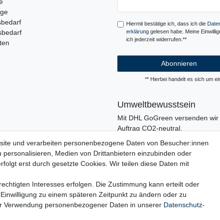
e
Honig
uge
sbedarf
Hiermit bestätige ich, dass ich die
Daten
sbedarf
erklärung
gelesen habe. Meine Einwilli
ich jederzeit widerrufen.**
ten
Abonnieren
** Hierbei handelt es sich um ein
Umweltbewusstsein
Mit DHL GoGreen versenden wir 
Auftrag CO2-neutral.
In unserer Logistik und in der V
site und verarbeiten personenbezogene Daten von Besucher:innen
verzichten wir, wo immer es mögli
u personalisieren, Medien von Drittanbietern einzubinden oder
den Einsatz von Kunststoffen und
folgt erst durch gesetzte Cookies. Wir teilen diese Daten mit
echtigten Interesses erfolgen. Die Zustimmung kann erteilt oder
 Einwilligung zu einem späteren Zeitpunkt zu ändern oder zu
ur Verwendung personenbezogener Daten in unserer
Daten­schutz­