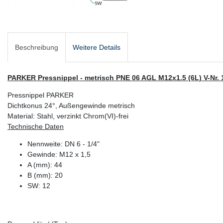
Beschreibung
Weitere Details
PARKER Pressnippel - metrisch PNE 06 AGL M12x1.5 (6L) V-Nr. 
Pressnippel PARKER
Dichtkonus 24°, Außengewinde metrisch
Material: Stahl, verzinkt Chrom(VI)-frei
Technische Daten
Nennweite: DN 6 - 1/4"
Gewinde: M12 x 1,5
A (mm): 44
B (mm): 20
SW: 12