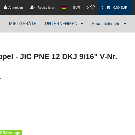
Anmelden
Registrieren
EUR
0
0
0,00 EUR
R
MIETGERÄTE
UNTERNEHMEN
Ersatzteilsuche
el - JIC PNE 12 DKJ 9/16" V-Nr.
7
1-2 Werktage