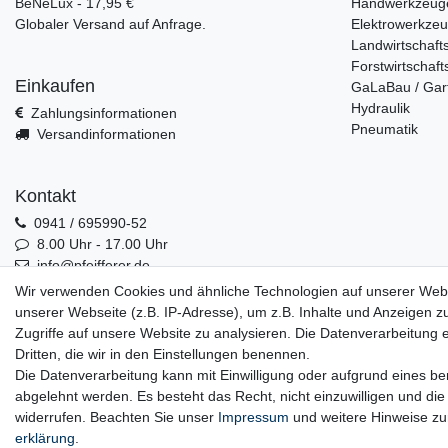
BeNeLux - 17,95 €
Handwerkzeug
Globaler Versand auf Anfrage.
Elektrowerkze
Landwirtschaft
Forstwirtschaft
Einkaufen
GaLaBau / Gar
Hydraulik
Zahlungsinformationen
Pneumatik
Versandinformationen
Kontakt
0941 / 695990-52
8.00 Uhr - 17.00 Uhr
info@pfeifferer.de
Kontakt
Wir verwenden Cookies und ähnliche Technologien auf unserer Web
unserer Webseite (z.B. IP-Adresse), um z.B. Inhalte und Anzeigen z
Zugriffe auf unsere Website zu analysieren. Die Datenverarbeitung er
Dritten, die wir in den Einstellungen benennen.
0941 / 695990-52
Die Datenverarbeitung kann mit Einwilligung oder aufgrund eines ber
abgelehnt werden. Es besteht das Recht, nicht einzuwilligen und die
widerrufen. Beachten Sie unser
Impressum
und weitere Hinweise z
erklärung
.