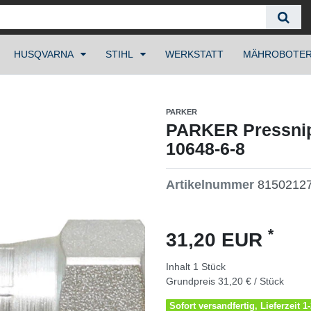
HUSQVARNA
STIHL
WERKSTATT
MÄHROBOTE
PARKER
PARKER Pressnipp
10648-6-8
Artikelnummer
8150212
*
31,20 EUR
Inhalt
1
Stück
Grundpreis
31,20 € / Stück
Sofort versandfertig, Lieferzeit 