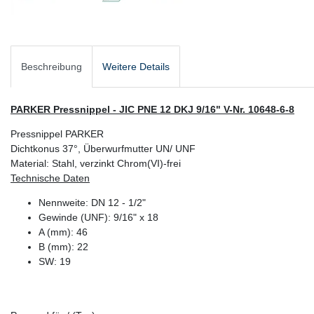
Beschreibung
Weitere Details
PARKER Pressnippel - JIC PNE 12 DKJ 9/16" V-Nr. 10648-6-8
Pressnippel PARKER
Dichtkonus 37°, Überwurfmutter UN/ UNF
Material: Stahl, verzinkt Chrom(VI)-frei
Technische Daten
Nennweite: DN 12 - 1/2"
Gewinde (UNF): 9/16" x 18
A (mm): 46
B (mm): 22
SW: 19