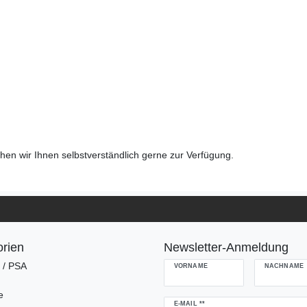
en wir Ihnen selbstverständlich gerne zur Verfügung.
rien
Newsletter-Anmeldung
g / PSA
VORNAME
NACHNAME
e
Newsletter
E-MAIL **