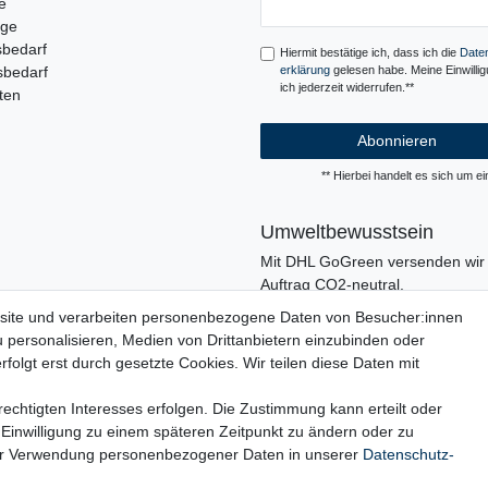
e
Honig
uge
sbedarf
Hiermit bestätige ich, dass ich die
Daten
sbedarf
erklärung
gelesen habe. Meine Einwilli
ich jederzeit widerrufen.**
ten
Abonnieren
** Hierbei handelt es sich um ein
Umweltbewusstsein
Mit DHL GoGreen versenden wir 
Auftrag CO2-neutral.
In unserer Logistik und in der V
site und verarbeiten personenbezogene Daten von Besucher:innen
verzichten wir, wo immer es mögli
u personalisieren, Medien von Drittanbietern einzubinden oder
den Einsatz von Kunststoffen und
folgt erst durch gesetzte Cookies. Wir teilen diese Daten mit
echtigten Interesses erfolgen. Die Zustimmung kann erteilt oder
 Einwilligung zu einem späteren Zeitpunkt zu ändern oder zu
ur Verwendung personenbezogener Daten in unserer
Daten­schutz­