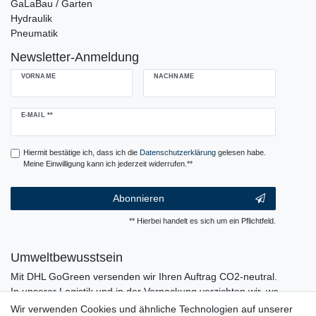
GaLaBau / Garten
Hydraulik
Pneumatik
Newsletter-Anmeldung
VORNAME
NACHNAME
Newsletter
E-MAIL **
Honig
Hiermit bestätige ich, dass ich die
Daten­schutz­erklärung
gelesen habe.
Meine Einwilligung kann ich jederzeit widerrufen.**
Abonnieren
** Hierbei handelt es sich um ein Pflichtfeld.
Umweltbewusstsein
Mit DHL GoGreen versenden wir Ihren Auftrag CO2-neutral.
In unserer Logistik und in der Verpackung verzichten wir, wo
immer es möglich ist, auf den Einsatz von Kunststoffen und
Wir verwenden Cookies und ähnliche Technologien auf unserer