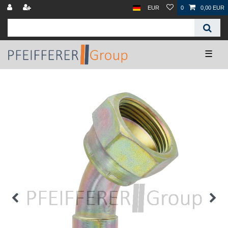
EUR
0
0,00 EUR
☰