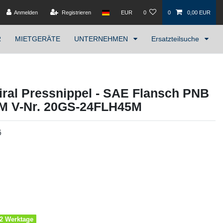
Anmelden
Registrieren
EUR
0
0
0,00 EUR
R
MIETGERÄTE
UNTERNEHMEN
Ersatzteilsuche
ral Pressnippel - SAE Flansch PNB
°M V-Nr. 20GS-24FLH45M
6
1-2 Werktage