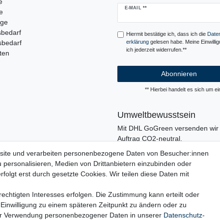
e
Newsletter
E-MAIL **
e
Honig
uge
sbedarf
Hiermit bestätige ich, dass ich die
Daten
sbedarf
erklärung
gelesen habe. Meine Einwilli
ich jederzeit widerrufen.**
ten
Abonnieren
** Hierbei handelt es sich um ein
Umweltbewusstsein
Mit DHL GoGreen versenden wir 
Auftrag CO2-neutral.
In unserer Logistik und in der V
site und verarbeiten personenbezogene Daten von Besucher:innen
verzichten wir, wo immer es mögli
u personalisieren, Medien von Drittanbietern einzubinden oder
den Einsatz von Kunststoffen und
folgt erst durch gesetzte Cookies. Wir teilen diese Daten mit
echtigten Interesses erfolgen. Die Zustimmung kann erteilt oder
 Einwilligung zu einem späteren Zeitpunkt zu ändern oder zu
ur Verwendung personenbezogener Daten in unserer
Daten­schutz­