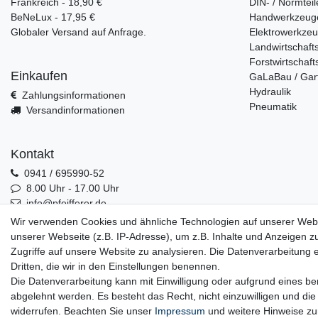
Frankreich - 18,90 €
DIN- / Normteil
BeNeLux - 17,95 €
Handwerkzeug
Globaler Versand auf Anfrage.
Elektrowerkze
Landwirtschaft
Forstwirtschaft
Einkaufen
GaLaBau / Gar
Hydraulik
Zahlungsinformationen
Pneumatik
Versandinformationen
Kontakt
0941 / 695990-52
8.00 Uhr - 17.00 Uhr
info@pfeifferer.de
Kontakt
Wir verwenden Cookies und ähnliche Technologien auf unserer Web
unserer Webseite (z.B. IP-Adresse), um z.B. Inhalte und Anzeigen z
Zugriffe auf unsere Website zu analysieren. Die Datenverarbeitung er
Dritten, die wir in den Einstellungen benennen.
0941 / 695990-52
Die Datenverarbeitung kann mit Einwilligung oder aufgrund eines ber
abgelehnt werden. Es besteht das Recht, nicht einzuwilligen und die
widerrufen. Beachten Sie unser
Impressum
und weitere Hinweise z