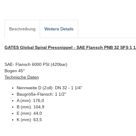
Beschreibung
Weitere Details
GATES Global Spiral Pressnippel - SAE Flansch PNB 32 SFS 1 
SAE- Flansch 6000 PSI (420bar)
Bogen 45°
Technische Daten
Nennweite D (Zoll): DN 32 - 1 1/4"
Baugröße-Flansch: 1 1/2"
A (mm): 176,0
B (mm): 104,9
E (mm): 44,0
K (mm): 63,5