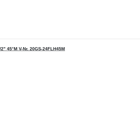
1/2" 45°M V-Nr. 20GS-24FLH45M