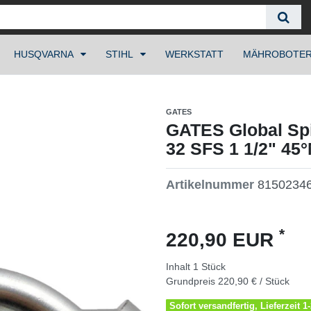
HUSQVARNA
STIHL
WERKSTATT
MÄHROBOTE
GATES
GATES Global Spi
32 SFS 1 1/2" 45
Artikelnummer
8150234
*
220,90 EUR
Inhalt
1
Stück
Grundpreis
220,90 € / Stück
Sofort versandfertig, Lieferzeit 