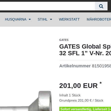
HUSQVARNA
STIHL
WERKSTATT
MÄHROBOTE
GATES
GATES Global Spi
32 SFL 1" V-Nr. 
Artikelnummer
8150195
*
201,00 EUR
Inhalt
1
Stück
Grundpreis
201,00 € / Stück
Sofort versandfertig, Lieferzeit 