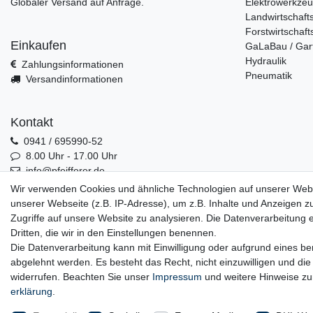
Globaler Versand auf Anfrage.
Elektrowerkze
Landwirtschaft
Forstwirtschaft
Einkaufen
GaLaBau / Gar
Hydraulik
Zahlungsinformationen
Pneumatik
Versandinformationen
Kontakt
0941 / 695990-52
8.00 Uhr - 17.00 Uhr
info@pfeifferer.de
Kontakt
Wir verwenden Cookies und ähnliche Technologien auf unserer Web
unserer Webseite (z.B. IP-Adresse), um z.B. Inhalte und Anzeigen z
Zugriffe auf unsere Website zu analysieren. Die Datenverarbeitung er
Dritten, die wir in den Einstellungen benennen.
0941 / 695990-52
Die Datenverarbeitung kann mit Einwilligung oder aufgrund eines ber
abgelehnt werden. Es besteht das Recht, nicht einzuwilligen und die
widerrufen. Beachten Sie unser
Impressum
und weitere Hinweise z
erklärung
.
Widerrufs­recht
Wider