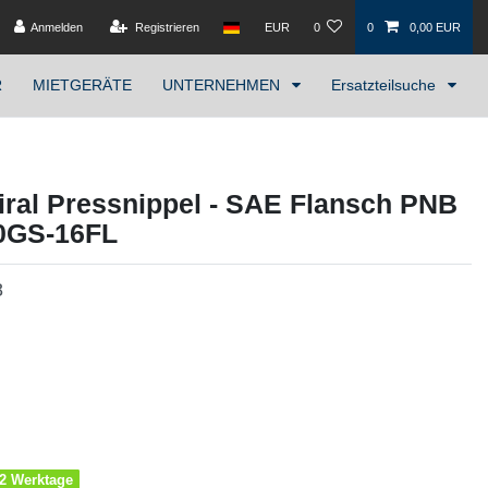
Anmelden
Registrieren
EUR
0
0
0,00 EUR
R
MIETGERÄTE
UNTERNEHMEN
Ersatzteilsuche
ral Pressnippel - SAE Flansch PNB
20GS-16FL
8
1-2 Werktage