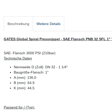
Beschreibung
Weitere Details
GATES Global Spiral Pressnippel - SAE Flansch PNB 32 SFL 1" 
SAE- Flansch 3000 PSI (210bar)
Technische Daten
Nennweite D (Zoll): DN 32 - 1 1/4"
Baugröße-Flansch: 1"
A (mm): 136,0
B (mm): 64,9
K (mm): 44,5
Passend für / (Typ):