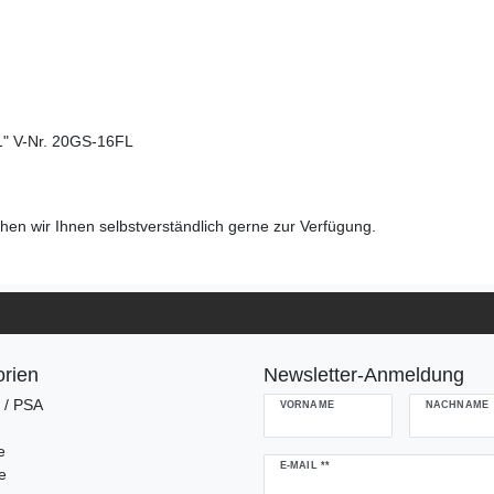
1" V-Nr. 20GS-16FL
en wir Ihnen selbstverständlich gerne zur Verfügung.
rien
Newsletter-Anmeldung
g / PSA
VORNAME
NACHNAME
e
Newsletter
E-MAIL **
e
Honig