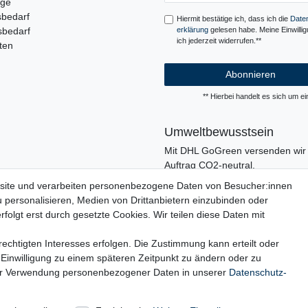
uge
sbedarf
Hiermit bestätige ich, dass ich die
Daten
sbedarf
erklärung
gelesen habe. Meine Einwilli
ich jederzeit widerrufen.**
ten
Abonnieren
** Hierbei handelt es sich um ein
Umweltbewusstsein
Mit DHL GoGreen versenden wir 
Auftrag CO2-neutral.
In unserer Logistik und in der V
site und verarbeiten personenbezogene Daten von Besucher:innen
verzichten wir, wo immer es mögli
u personalisieren, Medien von Drittanbietern einzubinden oder
den Einsatz von Kunststoffen und
folgt erst durch gesetzte Cookies. Wir teilen diese Daten mit
echtigten Interesses erfolgen. Die Zustimmung kann erteilt oder
 Einwilligung zu einem späteren Zeitpunkt zu ändern oder zu
ur Verwendung personenbezogener Daten in unserer
Daten­schutz­
rufs­formular
Impressum
Daten­schutz­erklärung
AGB
Ba