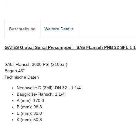
Beschreibung
Weitere Details
GATES Global Spiral Pressnippel - SAE Flansch PNB 32 SFL 1 1
SAE- Flansch 3000 PSI (210bar)
Bogen 45°
Technische Daten
Nennweite D (Zoll): DN 32 - 1 1/4"
Baugröße-Flansch: 1 1/4"
A (mm): 170,0
B (mm): 98,8
E (mm): 32,0
K (mm): 50,8