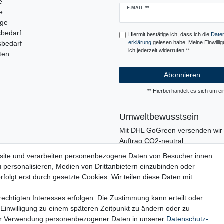
e
Newsletter
E-MAIL **
e
Honig
uge
sbedarf
Hiermit bestätige ich, dass ich die
Daten
sbedarf
erklärung
gelesen habe. Meine Einwilli
ich jederzeit widerrufen.**
ten
Abonnieren
** Hierbei handelt es sich um ein
Umweltbewusstsein
Mit DHL GoGreen versenden wir 
Auftrag CO2-neutral.
In unserer Logistik und in der V
site und verarbeiten personenbezogene Daten von Besucher:innen
verzichten wir, wo immer es mögli
u personalisieren, Medien von Drittanbietern einzubinden oder
den Einsatz von Kunststoffen und
folgt erst durch gesetzte Cookies. Wir teilen diese Daten mit
echtigten Interesses erfolgen. Die Zustimmung kann erteilt oder
 Einwilligung zu einem späteren Zeitpunkt zu ändern oder zu
ur Verwendung personenbezogener Daten in unserer
Daten­schutz­