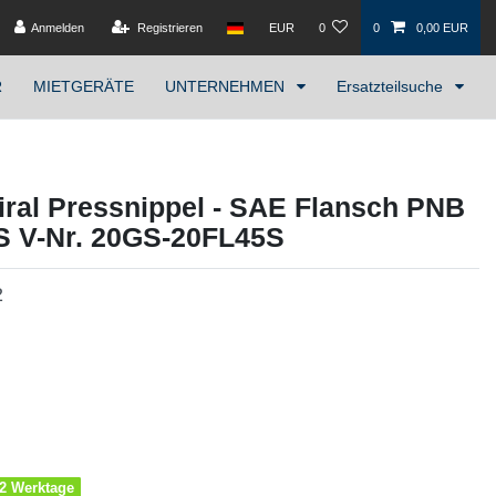
Anmelden
Registrieren
EUR
0
0
0,00 EUR
R
MIETGERÄTE
UNTERNEHMEN
Ersatzteilsuche
ral Pressnippel - SAE Flansch PNB
°S V-Nr. 20GS-20FL45S
2
1-2 Werktage