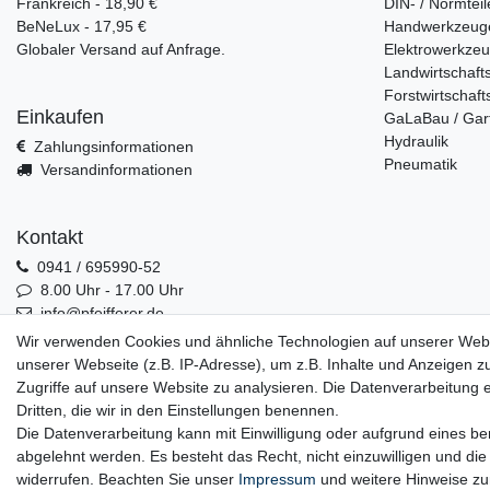
Frankreich - 18,90 €
DIN- / Normteil
BeNeLux - 17,95 €
Handwerkzeug
Globaler Versand auf Anfrage.
Elektrowerkze
Landwirtschaft
Forstwirtschaft
Einkaufen
GaLaBau / Gar
Hydraulik
Zahlungsinformationen
Pneumatik
Versandinformationen
Kontakt
0941 / 695990-52
8.00 Uhr - 17.00 Uhr
info@pfeifferer.de
Kontakt
Wir verwenden Cookies und ähnliche Technologien auf unserer Web
unserer Webseite (z.B. IP-Adresse), um z.B. Inhalte und Anzeigen z
Zugriffe auf unsere Website zu analysieren. Die Datenverarbeitung er
Dritten, die wir in den Einstellungen benennen.
0941 / 695990-52
Die Datenverarbeitung kann mit Einwilligung oder aufgrund eines ber
abgelehnt werden. Es besteht das Recht, nicht einzuwilligen und die
widerrufen. Beachten Sie unser
Impressum
und weitere Hinweise z