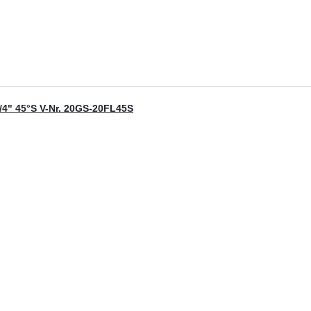
/4" 45°S V-Nr. 20GS-20FL45S