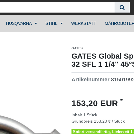
HUSQVARNA
STIHL
WERKSTATT
MÄHROBOTE
GATES
GATES Global Spi
32 SFL 1 1/4" 45
Artikelnummer
8150199
*
153,20 EUR
Inhalt
1
Stück
Grundpreis
153,20 € / Stück
Sofort versandfertig, Lieferzeit 