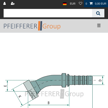
EUR
0
0,00 EUR
☰