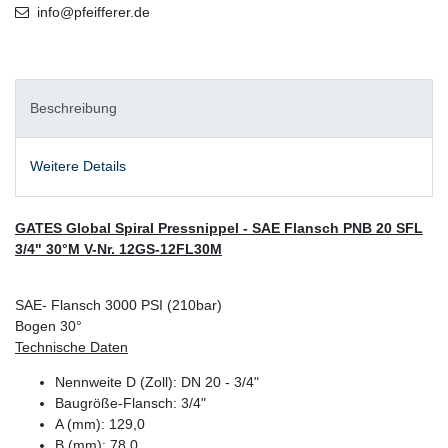
info@pfeifferer.de
Beschreibung
Weitere Details
GATES Global Spiral Pressnippel - SAE Flansch PNB 20 SFL
3/4" 30°M V-Nr. 12GS-12FL30M
SAE- Flansch 3000 PSI (210bar)
Bogen 30°
Technische Daten
Nennweite D (Zoll): DN 20 - 3/4"
Baugröße-Flansch: 3/4"
A (mm): 129,0
B (mm): 78,0