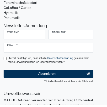
Forstwirtschaftsbedarf
GaLaBau / Garten
Hydraulik
Pneumatik
Newsletter-Anmeldung
VORNAME
NACHNAME
Newsletter
E-MAIL **
Honig
Hiermit bestätige ich, dass ich die
Daten­schutz­erklärung
gelesen habe.
Meine Einwilligung kann ich jederzeit widerrufen.**
Abonnieren
** Hierbei handelt es sich um ein Pflichtfeld.
Umweltbewusstsein
Mit DHL GoGreen versenden wir Ihren Auftrag CO2-neutral.
In unserer Logistik und in der Verpackung verzichten wir, wo