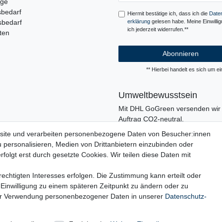
uge
sbedarf
Hiermit bestätige ich, dass ich die
Daten
sbedarf
erklärung
gelesen habe. Meine Einwilli
ich jederzeit widerrufen.**
ten
Abonnieren
** Hierbei handelt es sich um ein
Umweltbewusstsein
Mit DHL GoGreen versenden wir 
Auftrag CO2-neutral.
In unserer Logistik und in der V
site und verarbeiten personenbezogene Daten von Besucher:innen
verzichten wir, wo immer es mögli
u personalisieren, Medien von Drittanbietern einzubinden oder
den Einsatz von Kunststoffen und
folgt erst durch gesetzte Cookies. Wir teilen diese Daten mit
echtigten Interesses erfolgen. Die Zustimmung kann erteilt oder
 Einwilligung zu einem späteren Zeitpunkt zu ändern oder zu
ur Verwendung personenbezogener Daten in unserer
Daten­schutz­
rufs­formular
Impressum
Daten­schutz­erklärung
AGB
Ba