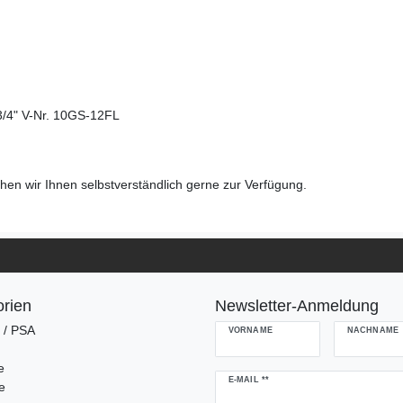
3/4" V-Nr. 10GS-12FL
en wir Ihnen selbstverständlich gerne zur Verfügung.
rien
Newsletter-Anmeldung
g / PSA
VORNAME
NACHNAME
e
Newsletter
E-MAIL **
e
Honig