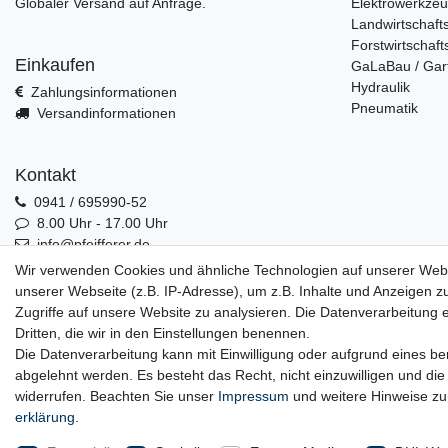
Globaler Versand auf Anfrage.
Elektrowerkze
Landwirtschaft
Forstwirtschaft
Einkaufen
GaLaBau / Gar
Hydraulik
Zahlungsinformationen
Pneumatik
Versandinformationen
Kontakt
0941 / 695990-52
8.00 Uhr - 17.00 Uhr
info@pfeifferer.de
Kontakt
Wir verwenden Cookies und ähnliche Technologien auf unserer Web
unserer Webseite (z.B. IP-Adresse), um z.B. Inhalte und Anzeigen z
Zugriffe auf unsere Website zu analysieren. Die Datenverarbeitung er
Dritten, die wir in den Einstellungen benennen.
0941 / 695990-52
Die Datenverarbeitung kann mit Einwilligung oder aufgrund eines ber
abgelehnt werden. Es besteht das Recht, nicht einzuwilligen und die
widerrufen. Beachten Sie unser
Impressum
und weitere Hinweise z
erklärung
.
Widerrufs­recht
Wider