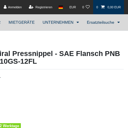
Anmelden
Registrieren
EUR
0
0
0,00 EUR
R
MIETGERÄTE
UNTERNEHMEN
Ersatzteilsuche
ral Pressnippel - SAE Flansch PNB
. 10GS-12FL
1
1-2 Werktage