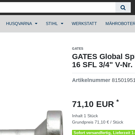
HUSQVARNA
STIHL
WERKSTATT
MÄHROBOTE
GATES
GATES Global Spi
16 SFL 3/4" V-Nr
Artikelnummer
8150195
*
71,10 EUR
Inhalt
1
Stück
Grundpreis
71,10 € / Stück
Sofort versandfertig, Lieferzeit 