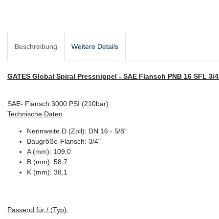
Beschreibung
Weitere Details
GATES Global Spiral Pressnippel - SAE Flansch PNB 16 SFL 3/4
SAE- Flansch 3000 PSI (210bar)
Technische Daten
Nennweite D (Zoll): DN 16 - 5/8"
Baugröße-Flansch: 3/4"
A (mm): 109,0
B (mm): 58,7
K (mm): 38,1
Passend für / (Typ):