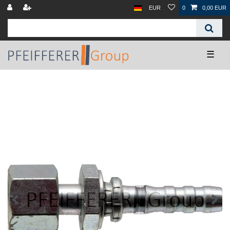
EUR
0
0,00 EUR
☰