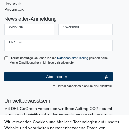
Hydraulik
Pneumatik
Newsletter-Anmeldung
VORNAME
NACHNAME
Newsletter
E-MAIL **
Honig
Hiermit bestätige ich, dass ich die
Daten­schutz­erklärung
gelesen habe.
Meine Einwilligung kann ich jederzeit widerrufen.**
Abonnieren
** Hierbei handelt es sich um ein Pflichtfeld.
Umweltbewusstsein
Mit DHL GoGreen versenden wir Ihren Auftrag CO2-neutral.
In unserer Logistik und in der Verpackung verzichten wir, wo
immer es möglich ist, auf den Einsatz von Kunststoffen und
Wir verwenden Cookies und ähnliche Technologien auf unserer
Plastik.
Website und verarbeiten personenbezogene Daten von