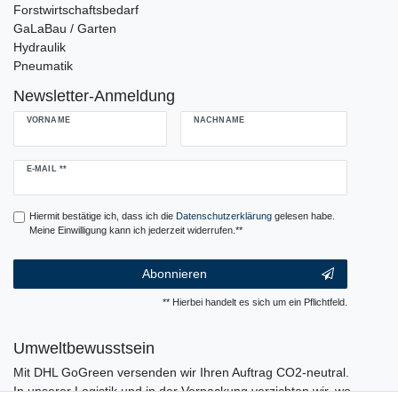
Forstwirtschaftsbedarf
GaLaBau / Garten
Hydraulik
Pneumatik
Newsletter-Anmeldung
VORNAME
NACHNAME
Newsletter
E-MAIL **
Honig
Hiermit bestätige ich, dass ich die
Daten­schutz­erklärung
gelesen habe.
Meine Einwilligung kann ich jederzeit widerrufen.**
Abonnieren
** Hierbei handelt es sich um ein Pflichtfeld.
Umweltbewusstsein
Mit DHL GoGreen versenden wir Ihren Auftrag CO2-neutral.
In unserer Logistik und in der Verpackung verzichten wir, wo