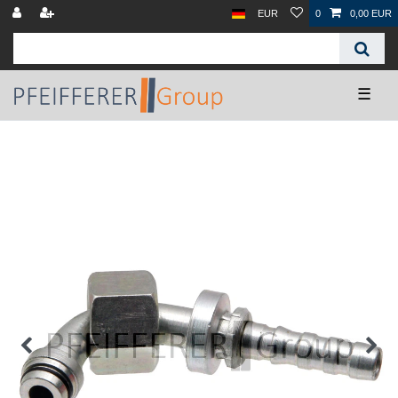
EUR
0
0,00 EUR
☰