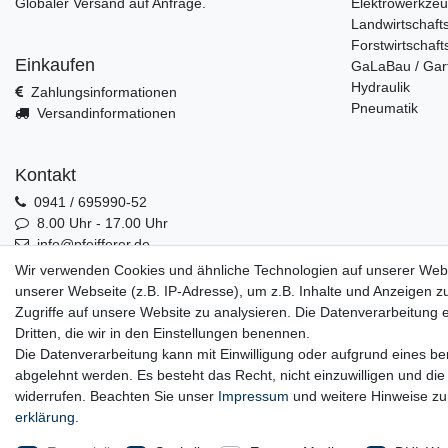
Globaler Versand auf Anfrage.
Elektrowerkze
Landwirtschaft
Forstwirtschaft
Einkaufen
GaLaBau / Gar
Hydraulik
Zahlungsinformationen
Pneumatik
Versandinformationen
Kontakt
0941 / 695990-52
8.00 Uhr - 17.00 Uhr
info@pfeifferer.de
Kontakt
Wir verwenden Cookies und ähnliche Technologien auf unserer Web
unserer Webseite (z.B. IP-Adresse), um z.B. Inhalte und Anzeigen z
Zugriffe auf unsere Website zu analysieren. Die Datenverarbeitung er
Dritten, die wir in den Einstellungen benennen.
0941 / 695990-52
Die Datenverarbeitung kann mit Einwilligung oder aufgrund eines ber
abgelehnt werden. Es besteht das Recht, nicht einzuwilligen und die
widerrufen. Beachten Sie unser
Impressum
und weitere Hinweise z
erklärung
.
Widerrufs­recht
Wider