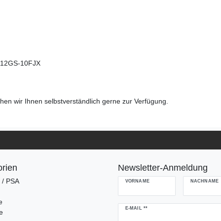
r. 12GS-10FJX
en wir Ihnen selbstverständlich gerne zur Verfügung.
rien
Newsletter-Anmeldung
g / PSA
VORNAME
NACHNAME
e
Newsletter
E-MAIL **
e
Honig