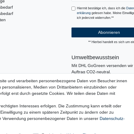
uge
sbedarf
Hiermit bestätige ich, dass ich die
Daten
sbedarf
erklärung
gelesen habe. Meine Einwilli
ich jederzeit widerrufen.**
ten
Abonnieren
** Hierbei handelt es sich um ein
Umweltbewusstsein
Mit DHL GoGreen versenden wir 
Auftrag CO2-neutral.
In unserer Logistik und in der V
site und verarbeiten personenbezogene Daten von Besucher:innen
verzichten wir, wo immer es mögli
u personalisieren, Medien von Drittanbietern einzubinden oder
den Einsatz von Kunststoffen und
folgt erst durch gesetzte Cookies. Wir teilen diese Daten mit
echtigten Interesses erfolgen. Die Zustimmung kann erteilt oder
 Einwilligung zu einem späteren Zeitpunkt zu ändern oder zu
ur Verwendung personenbezogener Daten in unserer
Daten­schutz­
rufs­formular
Impressum
Daten­schutz­erklärung
AGB
Ba