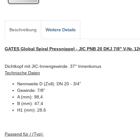
Beschreibung
Weitere Details
GATES Global Spiral Pressnippel - JIC PNB 20 DKJ 7/8" V-Nr. 
Dichtkopf mit JIC-Innengewinde. 37° Innenkonus
Technische Daten
Nennweite D (Zoll): DN 20 - 3/4"
Gewinde: 7/8"
A (mm): 98,4
B (mm): 47,4
H1 (mm): 28,6
Passend für / (Typ):