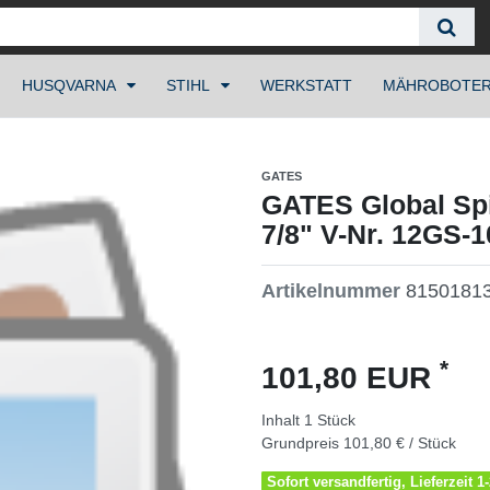
HUSQVARNA
STIHL
WERKSTATT
MÄHROBOTE
GATES
GATES Global Spi
7/8" V-Nr. 12GS-
Artikelnummer
8150181
*
101,80 EUR
Inhalt
1
Stück
Grundpreis
101,80 € / Stück
Sofort versandfertig, Lieferzeit 