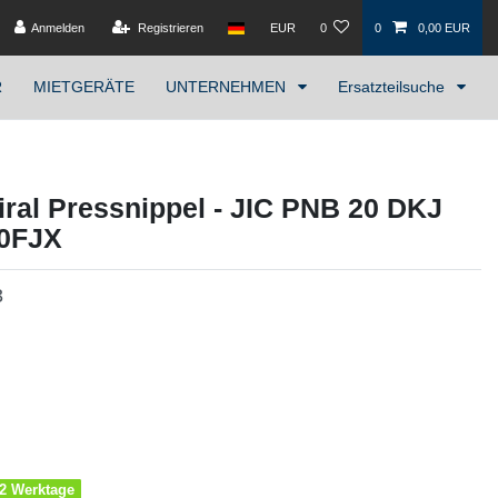
Anmelden
Registrieren
EUR
0
0
0,00 EUR
R
MIETGERÄTE
UNTERNEHMEN
Ersatzteilsuche
ral Pressnippel - JIC PNB 20 DKJ
10FJX
3
1-2 Werktage