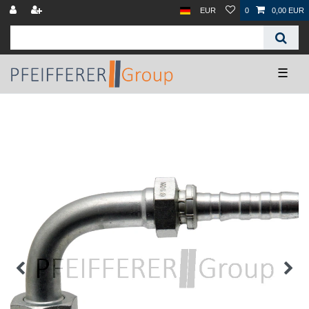
EUR
0
0,00 EUR
☰