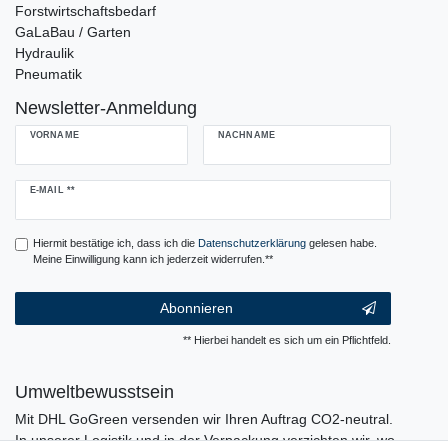
Forstwirtschaftsbedarf
GaLaBau / Garten
Hydraulik
Pneumatik
Newsletter-Anmeldung
VORNAME
NACHNAME
Newsletter
E-MAIL **
Honig
Hiermit bestätige ich, dass ich die
Daten­schutz­erklärung
gelesen habe.
Meine Einwilligung kann ich jederzeit widerrufen.**
Abonnieren
** Hierbei handelt es sich um ein Pflichtfeld.
Umweltbewusstsein
Mit DHL GoGreen versenden wir Ihren Auftrag CO2-neutral.
In unserer Logistik und in der Verpackung verzichten wir, wo