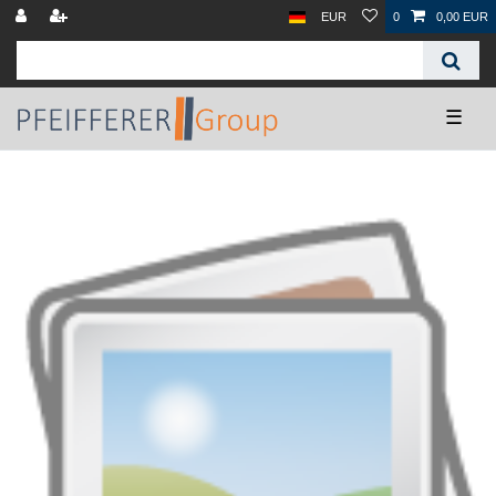
EUR
0
0,00 EUR
☰