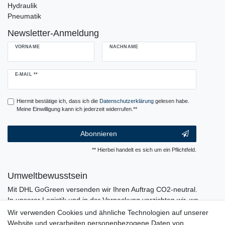
Hydraulik
Pneumatik
Newsletter-Anmeldung
VORNAME
NACHNAME
Newsletter
E-MAIL **
Honig
Hiermit bestätige ich, dass ich die
Daten­schutz­erklärung
gelesen habe.
Meine Einwilligung kann ich jederzeit widerrufen.**
Abonnieren
** Hierbei handelt es sich um ein Pflichtfeld.
Umweltbewusstsein
Mit DHL GoGreen versenden wir Ihren Auftrag CO2-neutral.
In unserer Logistik und in der Verpackung verzichten wir, wo
immer es möglich ist, auf den Einsatz von Kunststoffen und
Wir verwenden Cookies und ähnliche Technologien auf unserer
Plastik.
Website und verarbeiten personenbezogene Daten von