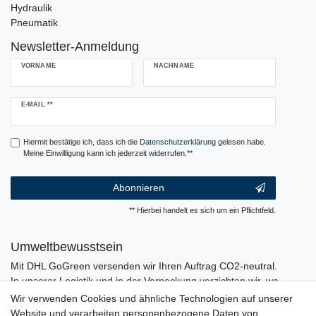
Hydraulik
Pneumatik
Newsletter-Anmeldung
VORNAME
NACHNAME
Newsletter
E-MAIL **
Honig
Hiermit bestätige ich, dass ich die
Daten­schutz­erklärung
gelesen habe.
Meine Einwilligung kann ich jederzeit widerrufen.**
Abonnieren
** Hierbei handelt es sich um ein Pflichtfeld.
Umweltbewusstsein
Mit DHL GoGreen versenden wir Ihren Auftrag CO2-neutral.
In unserer Logistik und in der Verpackung verzichten wir, wo
immer es möglich ist, auf den Einsatz von Kunststoffen und
Wir verwenden Cookies und ähnliche Technologien auf unserer
Plastik.
Website und verarbeiten personenbezogene Daten von