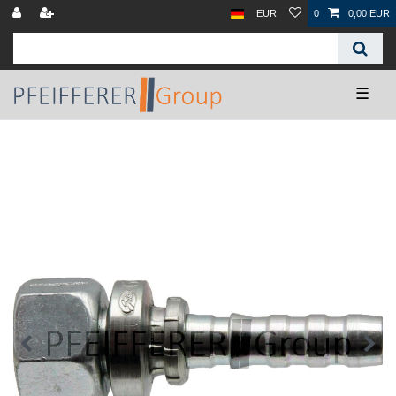
EUR
0
0,00 EUR
☰