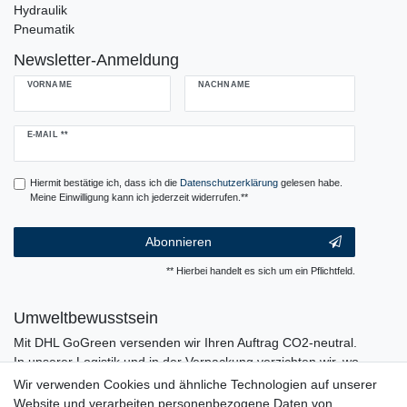
Hydraulik
Pneumatik
Newsletter-Anmeldung
VORNAME
NACHNAME
Newsletter
E-MAIL **
Honig
Hiermit bestätige ich, dass ich die
Daten­schutz­erklärung
gelesen habe.
Meine Einwilligung kann ich jederzeit widerrufen.**
Abonnieren
** Hierbei handelt es sich um ein Pflichtfeld.
Umweltbewusstsein
Mit DHL GoGreen versenden wir Ihren Auftrag CO2-neutral.
In unserer Logistik und in der Verpackung verzichten wir, wo
immer es möglich ist, auf den Einsatz von Kunststoffen und
Wir verwenden Cookies und ähnliche Technologien auf unserer
Plastik.
Website und verarbeiten personenbezogene Daten von