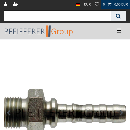
EUR
0
0,00 EUR
☰