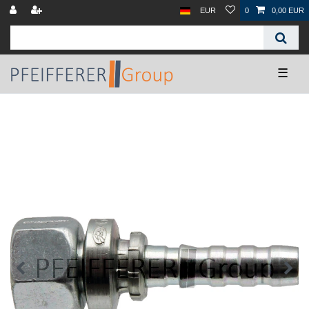
EUR
0
0,00 EUR
☰