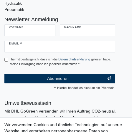
Hydraulik
Pneumatik
Newsletter-Anmeldung
VORNAME
NACHNAME
Newsletter
E-MAIL **
Honig
Hiermit bestätige ich, dass ich die
Daten­schutz­erklärung
gelesen habe.
Meine Einwilligung kann ich jederzeit widerrufen.**
Abonnieren
** Hierbei handelt es sich um ein Pflichtfeld.
Umweltbewusstsein
Mit DHL GoGreen versenden wir Ihren Auftrag CO2-neutral.
In unserer Logistik und in der Verpackung verzichten wir, wo
immer es möglich ist, auf den Einsatz von Kunststoffen und
Wir verwenden Cookies und ähnliche Technologien auf unserer
Plastik.
Website und verarbeiten personenbezogene Daten von