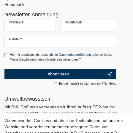
Pneumatik
Newsletter-Anmeldung
VORNAME
NACHNAME
Newsletter
E-MAIL **
Honig
Hiermit bestätige ich, dass ich die
Daten­schutz­erklärung
gelesen habe.
Meine Einwilligung kann ich jederzeit widerrufen.**
Abonnieren
** Hierbei handelt es sich um ein Pflichtfeld.
Umweltbewusstsein
Mit DHL GoGreen versenden wir Ihren Auftrag CO2-neutral.
In unserer Logistik und in der Verpackung verzichten wir, wo
immer es möglich ist, auf den Einsatz von Kunststoffen und
Wir verwenden Cookies und ähnliche Technologien auf unserer
Plastik.
Website und verarbeiten personenbezogene Daten von