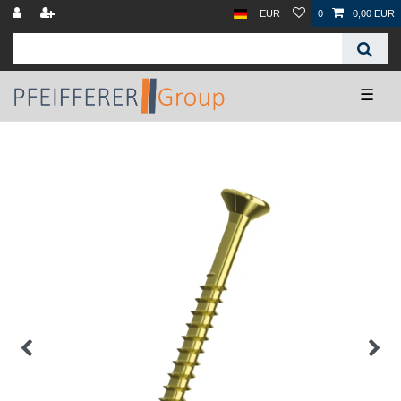
EUR
0
0,00 EUR
☰