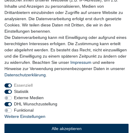
Besucher:innen unserer Webseite (z.B. IP-Adresse), um z.B.
Inhalte und Anzeigen zu personalisieren, Medien von
Drittanbietern einzubinden oder Zugriffe auf unsere Website zu
analysieren. Die Datenverarbeitung erfolgt erst durch gesetzte
Cookies. Wir teilen diese Daten mit Dritten, die wir in den
Einstellungen benennen.
Die Datenverarbeitung kann mit Einwilligung oder aufgrund eines
berechtigten Interesses erfolgen. Die Zustimmung kann erteilt
oder abgelehnt werden. Es besteht das Recht, nicht einzuwilligen
und die Einwilligung zu einem späteren Zeitpunkt zu ändern oder
zu widerrufen. Beachten Sie unser
Impressum
und weitere
Hinweise zur Verwendung personenbezogener Daten in unserer
Daten­schutz­erklärung
.
Essenziell
Statistik
Externe Medien
DHL Wunschzustellung
Funktional
Weitere Einstellungen
Widerrufs­recht
Widerrufs­formular
Impressum
Alle akzeptieren