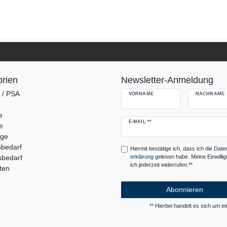
rien
Newsletter-Anmeldung
g / PSA
VORNAME
NACHNAME
e
Newsletter
E-MAIL **
e
Honig
uge
sbedarf
Hiermit bestätige ich, dass ich die
Daten
sbedarf
erklärung
gelesen habe. Meine Einwilli
ich jederzeit widerrufen.**
ten
Abonnieren
** Hierbei handelt es sich um ein