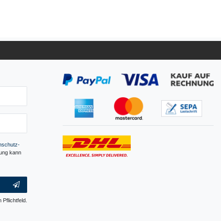
­schutz­
gung kann
 Pflichtfeld.