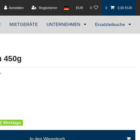
Anmelden
Registrieren
EUR
0
0
0,00 EUR
R
MIETGERÄTE
UNTERNEHMEN
Ersatzteilsuche
n 450g
7
1-2 Werktage
In den Warenkorb