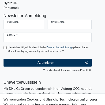
Hydraulik
Pneumatik
Newsletter-Anmeldung
VORNAME
NACHNAME
Newsletter
E-MAIL **
Honig
Hiermit bestätige ich, dass ich die
Daten­schutz­erklärung
gelesen habe.
Meine Einwilligung kann ich jederzeit widerrufen.**
Abonnieren
** Hierbei handelt es sich um ein Pflichtfeld.
Umweltbewusstsein
Mit DHL GoGreen versenden wir Ihren Auftrag CO2-neutral.
In unserer Logistik und in der Verpackung verzichten wir, wo
immer es möglich ist, auf den Einsatz von Kunststoffen und
Wir verwenden Cookies und ähnliche Technologien auf unserer
Plastik.
Website und verarbeiten personenbezogene Daten von