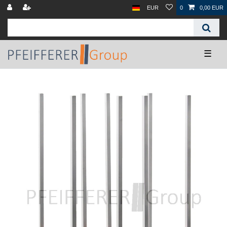
EUR
0
0,00 EUR
☰