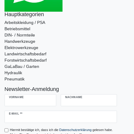
Hauptkategorien
Arbeitskleidung / PSA
Betriebsmittel
DIN- / Normteile
Handwerkzeuge
Elektrowerkzeuge
Landwirtschaftsbedarf
Forstwirtschaftsbedarf
GaLaBau / Garten
Hydraulik
Pneumatik
Newsletter-Anmeldung
VORNAME
NACHNAME
Newsletter
E-MAIL **
Honig
Hiermit bestätige ich, dass ich die
Daten­schutz­erklärung
gelesen habe.