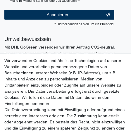
Meine Einwilligung kann ich jederzeit widerrufen.**
Abonnieren
** Hierbei handelt es sich um ein Pflichtfeld.
Umweltbewusstsein
Mit DHL GoGreen versenden wir Ihren Auftrag CO2-neutral.
In unserer Logistik und in der Verpackung verzichten wir, wo
immer es möglich ist, auf den Einsatz von Kunststoffen und
Wir verwenden Cookies und ähnliche Technologien auf unserer
Plastik.
Website und verarbeiten personenbezogene Daten von
Besucher:innen unserer Webseite (z.B. IP-Adresse), um z.B.
Inhalte und Anzeigen zu personalisieren, Medien von
Drittanbietern einzubinden oder Zugriffe auf unsere Website zu
analysieren. Die Datenverarbeitung erfolgt erst durch gesetzte
Cookies. Wir teilen diese Daten mit Dritten, die wir in den
Einstellungen benennen.
Die Datenverarbeitung kann mit Einwilligung oder aufgrund eines
berechtigten Interesses erfolgen. Die Zustimmung kann erteilt
oder abgelehnt werden. Es besteht das Recht, nicht einzuwilligen
und die Einwilligung zu einem späteren Zeitpunkt zu ändern oder