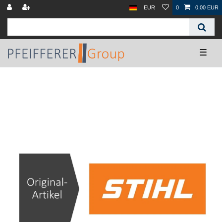
EUR
0
0,00 EUR
☰