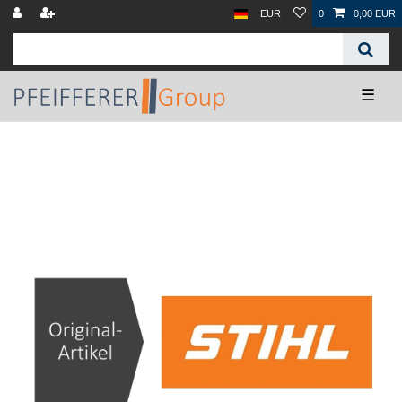
EUR
0
0,00 EUR
☰