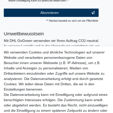
Meine Einwilligung kann ich jederzeit widerrufen.**
Abonnieren
** Hierbei handelt es sich um ein Pflichtfeld.
Umweltbewusstsein
Mit DHL GoGreen versenden wir Ihren Auftrag CO2-neutral.
In unserer Logistik und in der Verpackung verzichten wir, wo
immer es möglich ist, auf den Einsatz von Kunststoffen und
Wir verwenden Cookies und ähnliche Technologien auf unserer
Plastik.
Website und verarbeiten personenbezogene Daten von
Besucher:innen unserer Webseite (z.B. IP-Adresse), um z.B.
Inhalte und Anzeigen zu personalisieren, Medien von
Drittanbietern einzubinden oder Zugriffe auf unsere Website zu
analysieren. Die Datenverarbeitung erfolgt erst durch gesetzte
Cookies. Wir teilen diese Daten mit Dritten, die wir in den
Einstellungen benennen.
Die Datenverarbeitung kann mit Einwilligung oder aufgrund eines
berechtigten Interesses erfolgen. Die Zustimmung kann erteilt
oder abgelehnt werden. Es besteht das Recht, nicht einzuwilligen
und die Einwilligung zu einem späteren Zeitpunkt zu ändern oder