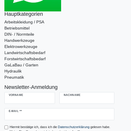
Hauptkategorien
Arbeitskleidung / PSA
Betriebsmittel
DIN- / Normteile
Handwerkzeuge
Elektrowerkzeuge
Landwirtschaftsbedarf
Forstwirtschaftsbedarf
GaLaBau / Garten
Hydraulik
Pneumatik
Newsletter-Anmeldung
VORNAME
NACHNAME
Newsletter
E-MAIL **
Honig
Hiermit bestätige ich, dass ich die
Daten­schutz­erklärung
gelesen habe.