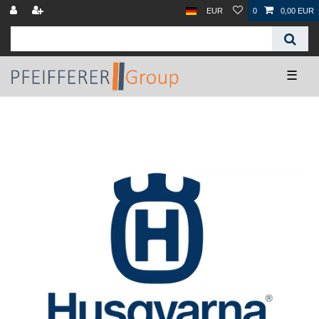
EUR
0
0,00 EUR
☰