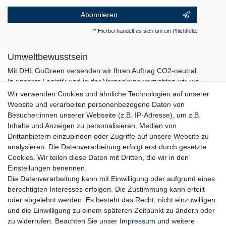
Abonnieren
** Hierbei handelt es sich um ein Pflichtfeld.
Umweltbewusstsein
Mit DHL GoGreen versenden wir Ihren Auftrag CO2-neutral.
In unserer Logistik und in der Verpackung verzichten wir, wo
immer es möglich ist, auf den Einsatz von Kunststoffen und
Wir verwenden Cookies und ähnliche Technologien auf unserer
Plastik.
Website und verarbeiten personenbezogene Daten von
Besucher:innen unserer Webseite (z.B. IP-Adresse), um z.B.
Inhalte und Anzeigen zu personalisieren, Medien von
Drittanbietern einzubinden oder Zugriffe auf unsere Website zu
analysieren. Die Datenverarbeitung erfolgt erst durch gesetzte
Cookies. Wir teilen diese Daten mit Dritten, die wir in den
Einstellungen benennen.
Die Datenverarbeitung kann mit Einwilligung oder aufgrund eines
berechtigten Interesses erfolgen. Die Zustimmung kann erteilt
oder abgelehnt werden. Es besteht das Recht, nicht einzuwilligen
und die Einwilligung zu einem späteren Zeitpunkt zu ändern oder
zu widerrufen. Beachten Sie unser
Impressum
und weitere