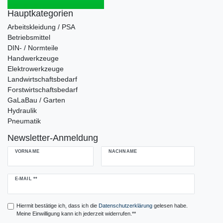
Hauptkategorien
Arbeitskleidung / PSA
Betriebsmittel
DIN- / Normteile
Handwerkzeuge
Elektrowerkzeuge
Landwirtschaftsbedarf
Forstwirtschaftsbedarf
GaLaBau / Garten
Hydraulik
Pneumatik
Newsletter-Anmeldung
VORNAME
NACHNAME
Newsletter
E-MAIL **
Honig
Hiermit bestätige ich, dass ich die
Daten­schutz­erklärung
gelesen habe.
Meine Einwilligung kann ich jederzeit widerrufen.**