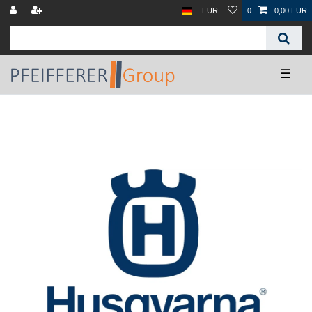
EUR
0
0,00 EUR
☰