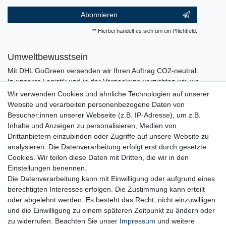
Abonnieren
** Hierbei handelt es sich um ein Pflichtfeld.
Umweltbewusstsein
Mit DHL GoGreen versenden wir Ihren Auftrag CO2-neutral.
In unserer Logistik und in der Verpackung verzichten wir, wo
immer es möglich ist, auf den Einsatz von Kunststoffen und
Wir verwenden Cookies und ähnliche Technologien auf unserer
Plastik.
Website und verarbeiten personenbezogene Daten von
Besucher:innen unserer Webseite (z.B. IP-Adresse), um z.B.
Inhalte und Anzeigen zu personalisieren, Medien von
Drittanbietern einzubinden oder Zugriffe auf unsere Website zu
analysieren. Die Datenverarbeitung erfolgt erst durch gesetzte
Cookies. Wir teilen diese Daten mit Dritten, die wir in den
Einstellungen benennen.
Die Datenverarbeitung kann mit Einwilligung oder aufgrund eines
berechtigten Interesses erfolgen. Die Zustimmung kann erteilt
oder abgelehnt werden. Es besteht das Recht, nicht einzuwilligen
und die Einwilligung zu einem späteren Zeitpunkt zu ändern oder
zu widerrufen. Beachten Sie unser
Impressum
und weitere