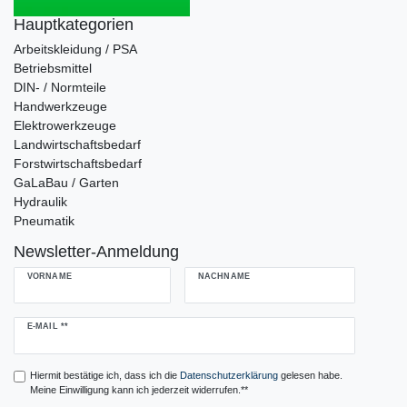
Hauptkategorien
Arbeitskleidung / PSA
Betriebsmittel
DIN- / Normteile
Handwerkzeuge
Elektrowerkzeuge
Landwirtschaftsbedarf
Forstwirtschaftsbedarf
GaLaBau / Garten
Hydraulik
Pneumatik
Newsletter-Anmeldung
VORNAME
NACHNAME
Newsletter
E-MAIL **
Honig
Hiermit bestätige ich, dass ich die
Daten­schutz­erklärung
gelesen habe.
Meine Einwilligung kann ich jederzeit widerrufen.**