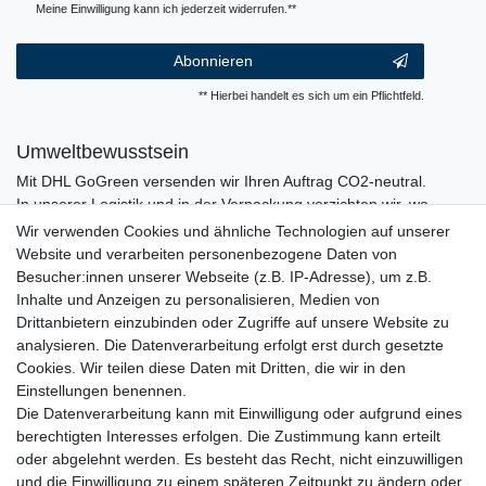
Meine Einwilligung kann ich jederzeit widerrufen.**
Abonnieren
** Hierbei handelt es sich um ein Pflichtfeld.
Umweltbewusstsein
Mit DHL GoGreen versenden wir Ihren Auftrag CO2-neutral.
In unserer Logistik und in der Verpackung verzichten wir, wo
immer es möglich ist, auf den Einsatz von Kunststoffen und
Wir verwenden Cookies und ähnliche Technologien auf unserer
Plastik.
Website und verarbeiten personenbezogene Daten von
Besucher:innen unserer Webseite (z.B. IP-Adresse), um z.B.
Inhalte und Anzeigen zu personalisieren, Medien von
Drittanbietern einzubinden oder Zugriffe auf unsere Website zu
analysieren. Die Datenverarbeitung erfolgt erst durch gesetzte
Cookies. Wir teilen diese Daten mit Dritten, die wir in den
Einstellungen benennen.
Die Datenverarbeitung kann mit Einwilligung oder aufgrund eines
berechtigten Interesses erfolgen. Die Zustimmung kann erteilt
oder abgelehnt werden. Es besteht das Recht, nicht einzuwilligen
und die Einwilligung zu einem späteren Zeitpunkt zu ändern oder