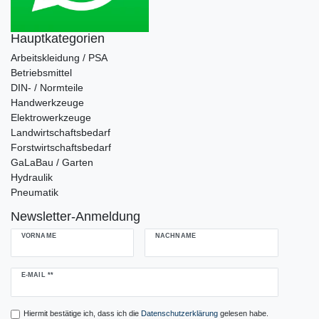
Hauptkategorien
Arbeitskleidung / PSA
Betriebsmittel
DIN- / Normteile
Handwerkzeuge
Elektrowerkzeuge
Landwirtschaftsbedarf
Forstwirtschaftsbedarf
GaLaBau / Garten
Hydraulik
Pneumatik
Newsletter-Anmeldung
VORNAME
NACHNAME
Newsletter
E-MAIL **
Honig
Hiermit bestätige ich, dass ich die
Daten­schutz­erklärung
gelesen habe.