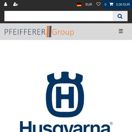
EUR
0
0,00 EUR
☰