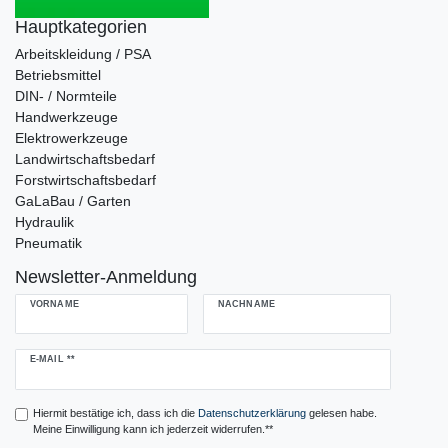
Hauptkategorien
Arbeitskleidung / PSA
Betriebsmittel
DIN- / Normteile
Handwerkzeuge
Elektrowerkzeuge
Landwirtschaftsbedarf
Forstwirtschaftsbedarf
GaLaBau / Garten
Hydraulik
Pneumatik
Newsletter-Anmeldung
VORNAME
NACHNAME
Newsletter
E-MAIL **
Honig
Hiermit bestätige ich, dass ich die
Daten­schutz­erklärung
gelesen habe.
Meine Einwilligung kann ich jederzeit widerrufen.**