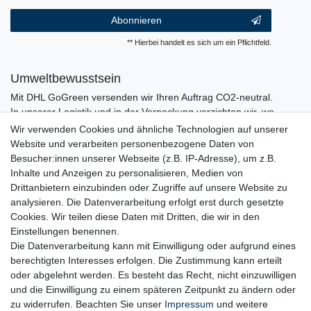
Abonnieren
** Hierbei handelt es sich um ein Pflichtfeld.
Umweltbewusstsein
Mit DHL GoGreen versenden wir Ihren Auftrag CO2-neutral.
In unserer Logistik und in der Verpackung verzichten wir, wo
immer es möglich ist, auf den Einsatz von Kunststoffen und
Wir verwenden Cookies und ähnliche Technologien auf unserer
Plastik.
Website und verarbeiten personenbezogene Daten von
Besucher:innen unserer Webseite (z.B. IP-Adresse), um z.B.
Inhalte und Anzeigen zu personalisieren, Medien von
Drittanbietern einzubinden oder Zugriffe auf unsere Website zu
analysieren. Die Datenverarbeitung erfolgt erst durch gesetzte
Cookies. Wir teilen diese Daten mit Dritten, die wir in den
Einstellungen benennen.
Die Datenverarbeitung kann mit Einwilligung oder aufgrund eines
berechtigten Interesses erfolgen. Die Zustimmung kann erteilt
oder abgelehnt werden. Es besteht das Recht, nicht einzuwilligen
und die Einwilligung zu einem späteren Zeitpunkt zu ändern oder
zu widerrufen. Beachten Sie unser
Impressum
und weitere