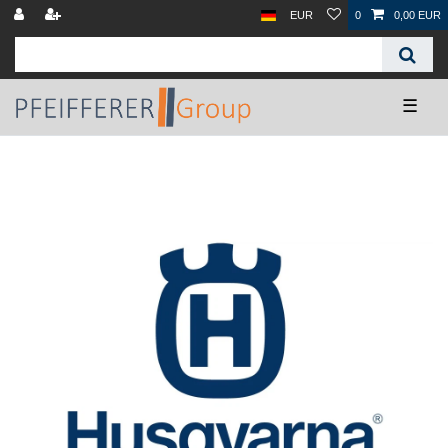
EUR
0
0,00 EUR
☰